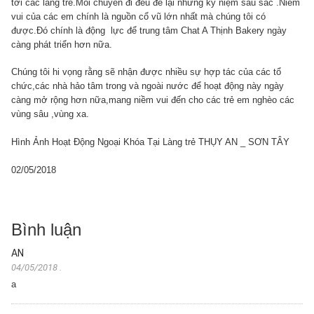
tới các làng trẻ.Mỗi chuyến đi đều để lại những kỷ niệm sâu sắc .Niềm
vui của các em chính là nguồn cổ vũ lớn nhất mà chúng tôi có
được.Đó chính là động lực để trung tâm Chat A Thịnh Bakery ngày
càng phát triển hơn nữa.
Chúng tôi hi vọng rằng sẽ nhận được nhiều sự hợp tác của các tổ
chức,các nhà hảo tâm trong và ngoài nước để hoạt động này ngày
càng mở rộng hơn nữa,mang niềm vui đến cho các trẻ em nghèo các
vùng sâu ,vùng xa.
Hình Ảnh Hoạt Động Ngoại Khóa Tại Làng trẻ THỤY AN _ SƠN TÂY
02/05/2018
Bình luận
AN
04/05/2018
.
a