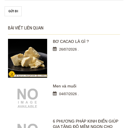
GỬI ĐI
BÀI VIẾT LIÊN QUAN
BƠ CACAO LÀ GÌ ?
26/07/2026
.
Men và muối
04/07/2026
.
6 PHƯƠNG PHÁP KINH ĐIỂN GIÚP
GIA TĂNG ĐỘ MỀM NGON CHO