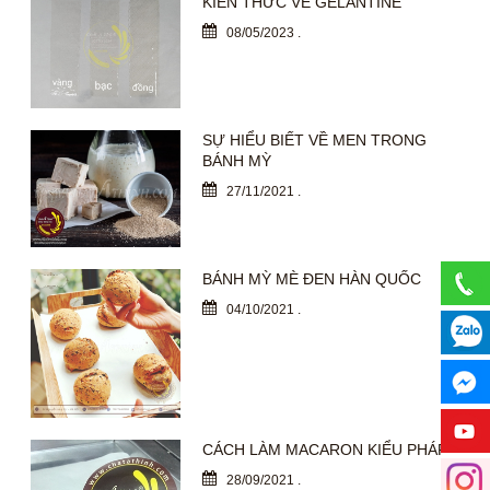
KIẾN THỨC VỀ GÉLANTINE
08/05/2023
.
SỰ HIỂU BIẾT VỀ MEN TRONG
BÁNH MỲ
27/11/2021
.
BÁNH MỲ MÈ ĐEN HÀN QUỐC
04/10/2021
.
CÁCH LÀM MACARON KIỂU PHÁP
28/09/2021
.