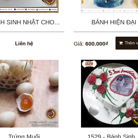
H SINH NHẬT CHO...
BÁNH HIỆN ĐẠI
Liên hệ
Giá:
600.000₫
Thêm v
Trứng Muối
1529 - Bánh Sinh..