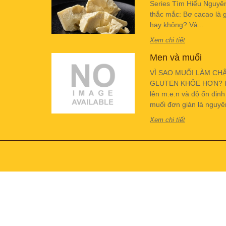
Series Tìm Hiểu Nguyê
thắc mắc: Bơ cacao là g
hay không? Và...
Xem chi tiết
Men và muối
VÌ SAO MUỐI LÀM CH
GLUTEN KHỎE HƠN? Hiể
lên m.e.n và độ ổn địn
muối đơn giản là nguyên 
Xem chi tiết