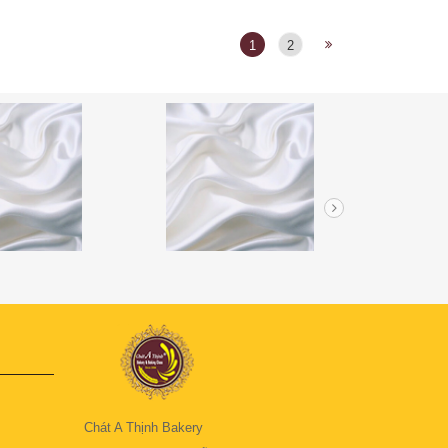
1
2
Chát A Thịnh Bakery