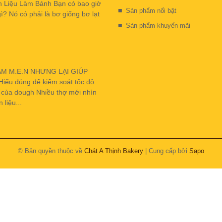
n Liệu Làm Bánh Bạn có bao giờ
Sản phẩm nổi bật
ì? Nó có phải là bơ giống bơ lạt
Sản phẩm khuyến mãi
ẬM M.E.N NHƯNG LẠI GIÚP
u đúng để kiểm soát tốc độ
h của dough Nhiều thợ mới nhìn
liệu...
© Bản quyền thuộc về
Chát A Thịnh Bakery
| Cung cấp bởi
Sapo