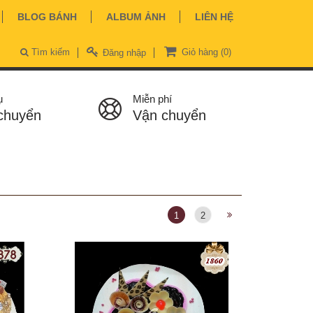
BLOG BÁNH
ALBUM ẢNH
LIÊN HỆ
Tìm kiếm
Giỏ hàng
(0)
Đăng nhập
ụ
Miễn phí
chuyển
Vận chuyển
1
2