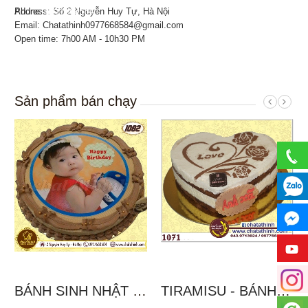
Address: Số 2 Nguyễn Huy Tự, Hà Nội
Phone:
0977668584
Email: Chatathinh0977668584@gmail.com
Open time: 7h00 AM - 10h30 PM
Sản phẩm bán chạy
BÁNH SINH NHẬT IN...
TIRAMISU - BÁNH TẶNG...