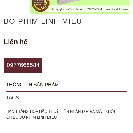
BỘ PHIM LINH MIÊU
Liên hệ
0977668584
THÔNG TIN SẢN PHẨM
TAGS
BÁNH TẶNG HOA HẬU THUỲ TIÊN NHÂN DỊP RA MẮT KHỞI
CHIẾU BỘ PHIM LINH MIÊU