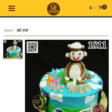
0
Home
/
BÉ KHỈ