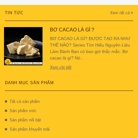
TIN TỨC
Xem tất cả
BƠ CACAO LÀ GÌ ?
BƠ CACAO LÀ GÌ? ĐƯỢC TẠO RA NHƯ
THẾ NÀO? Series Tìm Hiểu Nguyên Liệu
Làm Bánh Bạn có bao giờ thắc mắc: Bơ
cacao là gì? Nó...
Xem chi tiết
DANH MỤC SẢN PHẨM
Tất cả sản phẩm
Sản phẩm mới
Sản phẩm nổi bật
Sản phẩm khuyến mãi