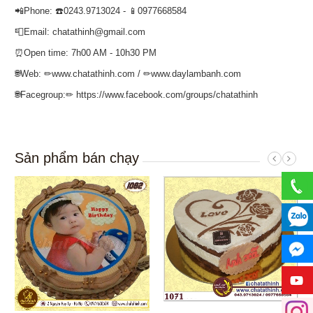
📲Phone: ☎️0243.9713024 - 📱0977668584
📮Email: chatathinh@gmail.com
⏰Open time: 7h00 AM - 10h30 PM
🌐Web: ✏www.chatathinh.com / ✏www.daylambanh.com
🌐Facegroup:✏ https://www.facebook.com/groups/chatathinh
Sản phẩm bán chạy