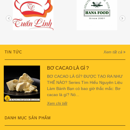
TIN TỨC
Xem tất cả
BƠ CACAO LÀ GÌ ?
BƠ CACAO LÀ GÌ? ĐƯỢC TẠO RA NHƯ
THẾ NÀO? Series Tìm Hiểu Nguyên Liệu
Làm Bánh Bạn có bao giờ thắc mắc: Bơ
cacao là gì? Nó...
Xem chi tiết
DANH MỤC SẢN PHẨM