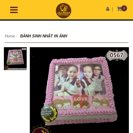
0
Home
/
BÁNH SINH NHẬT IN ẢNH