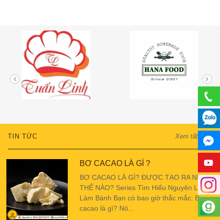
TIN TỨC
Xem tất cả
BƠ CACAO LÀ GÌ ?
BƠ CACAO LÀ GÌ? ĐƯỢC TẠO RA NHƯ
THẾ NÀO? Series Tìm Hiểu Nguyên Liệu
Làm Bánh Bạn có bao giờ thắc mắc: Bơ
cacao là gì? Nó...