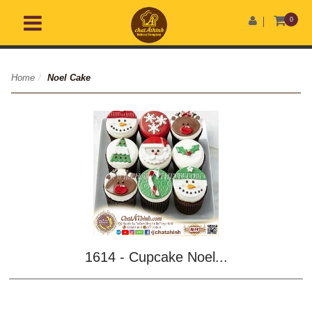
0
Home
/
Noel Cake
1614 - Cupcake Noel...