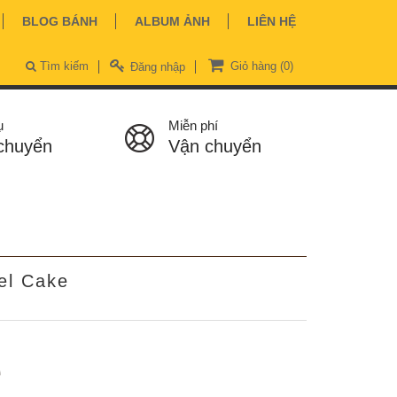
BLOG BÁNH
ALBUM ẢNH
LIÊN HỆ
Tìm kiếm
Giỏ hàng
(0)
Đăng nhập
ụ
Miễn phí
chuyển
Vận chuyển
el Cake
ệ