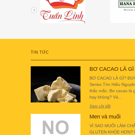
TIN TỨC
BƠ CACAO LÀ GÌ
BƠ CACAO LÀ GÌ? ĐƯ
Series Tìm Hiểu Nguyê
thắc mắc: Bơ cacao là g
hay không? Và...
Xem chi tiết
Men và muối
VÌ SAO MUỐI LÀM CH
GLUTEN KHỎE HƠN? Hiể