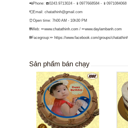
📲Phone: ☎️0243.9713024 - 📱0977668584 - 📱0971084068
📮Email: chatathinh@gmail.com
⏰Open time: 7h00 AM - 10h30 PM
🌐Web: ✏
www.chatathinh.com
/ ✏
www.daylambanh.com
🌐Facegroup:✏
https://www.facebook.com/groups/chatathin
Sản phẩm bán chạy