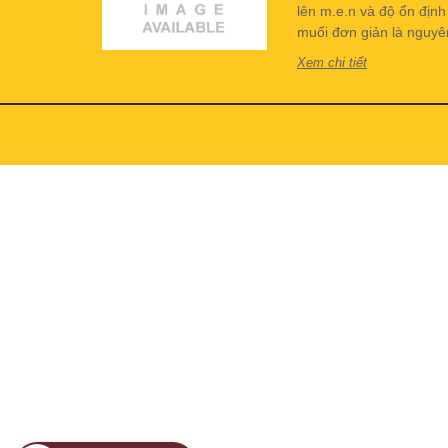
lên m.e.n và độ ổn địn
muối đơn giản là nguyên 
Xem chi tiết