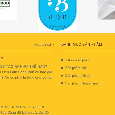
Xem tất cả
DANH MỤC SẢN PHẨM
 ?
Tất cả sản phẩm
ỢC TẠO RA NHƯ THẾ NÀO?
Sản phẩm mới
n Liệu Làm Bánh Bạn có bao giờ
Sản phẩm nổi bật
ì? Nó có phải là bơ giống bơ lạt
Sản phẩm khuyến mãi
ẬM M.E.N NHƯNG LẠI GIÚP
u đúng để kiểm soát tốc độ