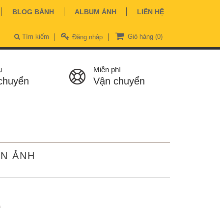
BLOG BÁNH
ALBUM ẢNH
LIÊN HỆ
Tìm kiếm
Giỏ hàng
(0)
Đăng nhập
ụ
Miễn phí
chuyển
Vận chuyển
IN ẢNH
ệ