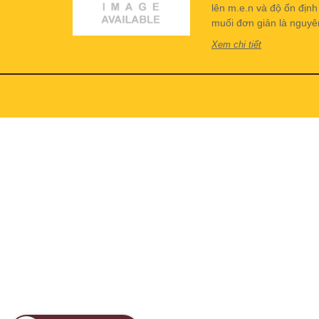
lên m.e.n và độ ổn địn
muối đơn giản là nguyên 
Xem chi tiết