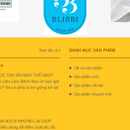
Xem tất cả
DANH MỤC SẢN PHẨM
 ?
Tất cả sản phẩm
ỢC TẠO RA NHƯ THẾ NÀO?
Sản phẩm mới
n Liệu Làm Bánh Bạn có bao giờ
Sản phẩm nổi bật
ì? Nó có phải là bơ giống bơ lạt
Sản phẩm khuyến mãi
ẬM M.E.N NHƯNG LẠI GIÚP
u đúng để kiểm soát tốc độ