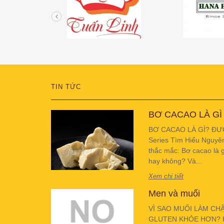
TIN TỨC
BƠ CACAO LÀ GÌ
BƠ CACAO LÀ GÌ? ĐƯ
Series Tìm Hiểu Nguyê
thắc mắc: Bơ cacao là g
hay không? Và...
Xem chi tiết
Men và muối
VÌ SAO MUỐI LÀM CH
GLUTEN KHỎE HƠN? Hiể