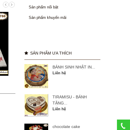
Sản phẩm nổi bật
Sản phẩm khuyến mãi
SẢN PHẨM ƯA THÍCH
BÁNH SINH NHẬT IN...
Liên hệ
manulife 27 năm
BÁNH
TIRAMISU - BÁNH
Liên hệ
TẶNG...
Liên hệ
chocolate cake