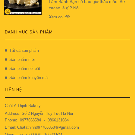
Làm Bánh Bạn có bao giờ thắc mắc: Bơ
cacao là gì? Nó...
Xem chi tiết
DANH MỤC SẢN PHẨM
Tất cả sản phẩm
Sản phẩm mới
Sản phẩm nổi bật
Sản phẩm khuyến mãi
LIÊN HỆ
Chát A Thịnh Bakery
Address: Số 2 Nguyễn Huy Tự, Hà Nội
Phone:
0977668584
-
0866131084
Email: Chatathinh0977668584@gmail.com
Open time: 7h00 AM - 10h30 PM