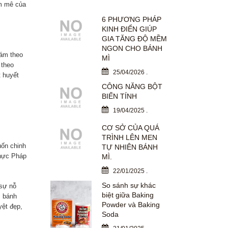
am mê của
6 PHƯƠNG PHÁP
KINH ĐIỂN GIÚP
GIA TĂNG ĐỘ MỀM
NGON CHO BÁNH
dám theo
MÌ
 theo
25/04/2026
.
t huyết
CÔNG NĂNG BỘT
BIẾN TÍNH
19/04/2025
.
CƠ SỞ CỦA QUÁ
TRÌNH LÊN MEN
uốn chinh
TỰ NHIÊN BÁNH
thực Pháp
MÌ.
22/01/2025
.
So sánh sự khác
 sự nỗ
biệt giữa Baking
m bánh
Powder và Baking
yệt đẹp,
Soda