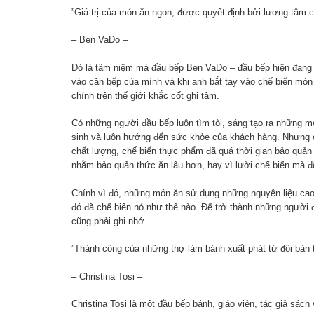
”Giá trị của món ăn ngon, được quyết định bởi lương tâm 
– Ben VaDo –
Đó là tâm niệm mà đầu bếp Ben VaDo – đầu bếp hiện đang 
vào căn bếp của mình và khi anh bắt tay vào chế biến mó
chính trên thế giới khắc cốt ghi tâm.
Có những người đầu bếp luôn tìm tòi, sáng tạo ra những m
sinh và luôn hướng đến sức khỏe của khách hàng. Nhưng c
chất lượng, chế biến thực phẩm đã quá thời gian bảo quả
nhằm bảo quản thức ăn lâu hơn, hay vì lười chế biến mà đ
Chính vì đó, những món ăn sử dụng những nguyên liệu cao c
đó đã chế biến nó như thế nào. Để trở thành những người 
cũng phải ghi nhớ.
”Thành công của những thợ làm bánh xuất phát từ đôi bàn ta
– Christina Tosi –
Christina Tosi là một đầu bếp bánh, giáo viên, tác giả sác