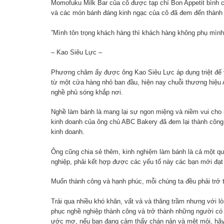
Momofuku Milk Bar của cô được tạp chí Bon Appetit bình 
và các món bánh đáng kinh ngạc của cô đã đem đến thành 
”Mình tôn trọng khách hàng thì khách hàng không phụ mình
– Kao Siêu Lực –
Phương châm ấy được ông Kao Siêu Lực áp dụng triệt để 
từ một cửa hàng nhỏ ban đầu, hiện nay chuỗi thương hiệu
nghề phủ sóng khắp nơi.
Nghề làm bánh là mang lại sự ngon miệng và niềm vui cho 
kinh doanh của ông chủ ABC Bakery đã đem lại thành công 
kinh doanh.
Ông cũng chia sẻ thêm, kinh nghiệm làm bánh là cả một qu
nghiệp, phải kết hợp được các yếu tố này các bạn mới đạt
Muốn thành công và hạnh phúc, mỗi chúng ta đều phải trở 
Trải qua nhiều khó khăn, vất vả và thăng trầm nhưng với 
phục nghề nghiệp thành công và trở thành những người có 
ước mơ, nếu bạn đang cảm thấy chán nản và mệt mỏi, hãy đ