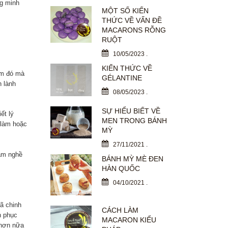
ng minh
MỘT SỐ KIẾN
THỨC VỀ VẤN ĐỀ
MACARONS RỖNG
RUỘT
10/05/2023
.
KIẾN THỨC VỀ
âm đó mà
GÉLANTINE
 lành
08/05/2023
.
SỰ HIỂU BIẾT VỀ
ết lý
MEN TRONG BÁNH
 làm hoặc
MỲ
27/11/2021
.
tâm nghề
BÁNH MỲ MÈ ĐEN
HÀN QUỐC
04/10/2021
.
ã chinh
CÁCH LÀM
h phục
MACARON KIỂU
 hơn nữa