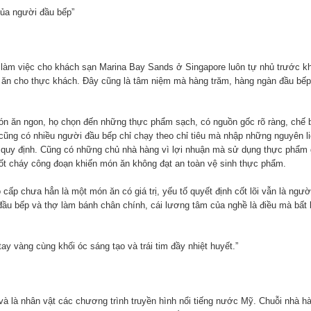
của người đầu bếp”
làm việc cho khách sạn Marina Bay Sands ở Singapore luôn tự nhủ trước k
n ăn cho thực khách. Đây cũng là tâm niệm mà hàng trăm, hàng ngàn đầu bế
ón ăn ngon, họ chọn đến những thực phẩm sạch, có nguồn gốc rõ ràng, chế 
ũng có nhiều người đầu bếp chỉ chạy theo chỉ tiêu mà nhập những nguyên l
n quy định. Cũng có những chủ nhà hàng vì lợi nhuận mà sử dụng thực phẩm 
ốt cháy công đoạn khiến món ăn không đạt an toàn vệ sinh thực phẩm.
ấp chưa hẳn là một món ăn có giá trị, yếu tố quyết định cốt lõi vẫn là ngườ
đầu bếp và thợ làm bánh chân chính, cái lương tâm của nghề là điều mà bất 
y vàng cùng khối óc sáng tạo và trái tim đầy nhiệt huyết.”
h và là nhân vật các chương trình truyền hình nổi tiếng nước Mỹ. Chuỗi nhà h