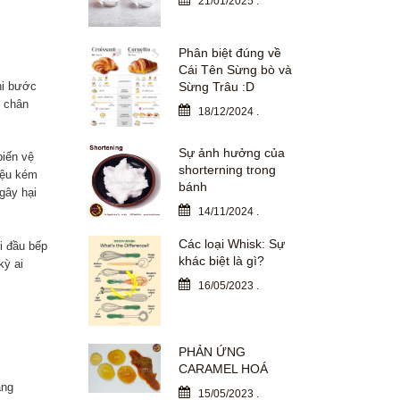
21/01/2025
.
Phân biệt đúng về
Cái Tên Sừng bò và
hi bước
Sừng Trâu :D
p chân
18/12/2024
.
Sự ảnh hưởng của
biến vệ
shorterning trong
iệu kém
bánh
gây hại
14/11/2024
.
Các loại Whisk: Sự
i đầu bếp
khác biệt là gì?
kỳ ai
16/05/2023
.
PHẢN ỨNG
CARAMEL HOÁ
àng
15/05/2023
.