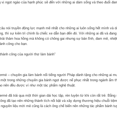
ng vị ngọt ngào của hạnh phúc sẽ đến với những ai dám sống và theo đuổi đ
âu nói truyền động lực mạnh mẽ nhất cho những ai luôn sống hết mình và 
 thì sự kiên trì chính là chiếc xe dẫn bạn đến đó. Với những ai đã và đang
trải thảm hoa hồng mà không có chông gai nhưng sự bản lĩnh, đam mê, nhiệ
hành công cho bạn.
ự thành công của người thợ làm bánh”
Hermé – chuyên gia làm bánh nổi tiếng người Pháp dành tặng cho những ai m
 một trong những chuyên gia bánh ngọt được nể phục nhất trong ngành ẩm 
 tạo nên đều được ví như một tác phẩm nghệ thuật.
é đã trải qua một thời gian dài học tập, rèn luyện từ khi còn rất trẻ. Bằng
ệc, ông đã tạo nên những thành tích nổi bật và xây dựng thương hiệu chuỗi tiệ
g nguyên liệu mới mẻ cũng là cách ông chế biến nên những tác phẩm bánh tu