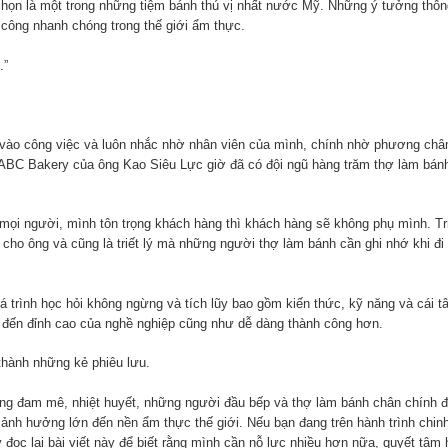
chọn là một trong những tiệm bánh thú vị nhất nước Mỹ. Những ý tưởng thô
công nhanh chóng trong thế giới ẩm thực.
.”
vào công việc và luôn nhắc nhờ nhân viên của mình, chính nhờ phương ch
 ABC Bakery của ông Kao Siêu Lực giờ đã có đội ngũ hàng trăm thợ làm bánh
mọi người, mình tôn trọng khách hàng thì khách hàng sẽ không phụ mình. Tri
cho ông và cũng là triết lý mà những người thợ làm bánh cần ghi nhớ khi đi
á trình học hỏi không ngừng và tích lũy bao gồm kiến thức, kỹ năng và cái 
 đến đỉnh cao của nghề nghiệp cũng như dễ dàng thành công hơn.
thành những kẻ phiêu lưu.
lòng đam mê, nhiệt huyết, những người đầu bếp và thợ làm bánh chân chính đ
ảnh hưởng lớn đến nền ẩm thực thế giới. Nếu bạn đang trên hành trình chin
ọc lại bài viết này để biết rằng mình cần nỗ lực nhiều hơn nữa, quyết tâm