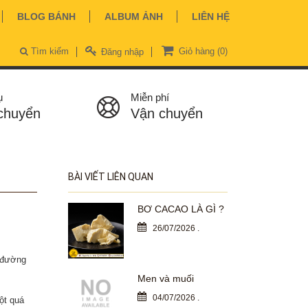
BLOG BÁNH
ALBUM ẢNH
LIÊN HỆ
Tìm kiếm
Giỏ hàng
(0)
Đăng nhập
ụ
Miễn phí
chuyển
Vận chuyển
BÀI VIẾT LIÊN QUAN
BƠ CACAO LÀ GÌ ?
26/07/2026
.
, đường
Men và muối
04/07/2026
.
ột quá