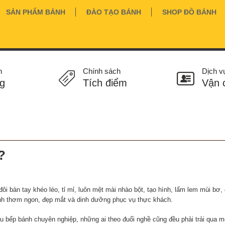
SẢN PHẨM BÁNH
ĐÀO TẠO BÁNH
SHOP ĐỒ BÁNH
n
Chính sách
Dịch v
g
Tích điểm
Vận 
?
ôi bàn tay khéo léo, tỉ mỉ, luôn mệt mài nhào bột, tạo hình, lấm lem mùi bơ
nh thơm ngon, đẹp mắt và dinh dưỡng phục vụ thực khách.
u bếp bánh chuyên nghiệp, những ai theo đuổi nghề cũng đều phải trải qua m