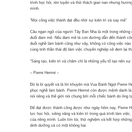
trình học hỏi, rèn luyện và thử thách gian nan nhưng hươ
mình.
”Mọi công việc thành đạt đều nhờ sự kiên trì và say mê”
Câu ngạn ngữ của người Tây Ban Nha là một trong những c
đuổi đam mê. Nếu đam mê là con đường dẫn đến thành công,
đuổi nghề làm bánh cũng như vậy, không có công việc nào 
cùng tinh thần thái độ làm việc chuyên nghiệp sẽ đem lại t
”Sáng tạo, kiên trì và chăm chỉ là những yếu tố tạo nên s
– Pierre Hermé –
Đó là bí quyết và là lời khuyên mà Vua Bánh Ngọt Pierre 
phục nghề làm bánh. Pierre Hermé còn được mệnh danh là
nói riêng và thế giới nói chung bởi mỗi chiếc bánh do ông
Để đạt được thành công được như ngày hôm nay, Pierre Herm
lực học hỏi, siêng năng và kiên trì trong quá trình làm vi
của riêng mình. Luôn tìm tòi, thử nghiệm và kết hợp nhữn
dinh dưỡng và có một không hai.