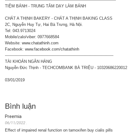
TIỆM BÁNH - TRUNG TÂM DẠY LÀM BÁNH
CHÁT A THỊNH BAKERY - CHÁT A THỊNH BAKING CLASS
2C, Nguyễn Huy Tự, Hai Bà Trưng, Hà Nội.
Tel: 043.9713024
Mobile/zalo/viber: 0977668584
Website:
www.chatathinh.com
Facebook:
www.facebook.com/
chatathinh
--------------------------
--------------------------
--------------------------
----------
TÀI KHOẢN NGÂN HÀNG
Nguyễn Đức Thịnh - TECHCOMBANK BÀ TRIỆU - 10320686220012
03/01/2019
Bình luận
Preemia
06/11/2022
.
Effect of impaired renal function on tamoxifen buy cialis pills