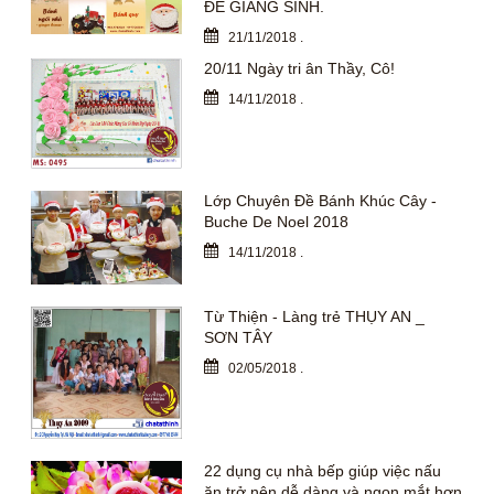
ĐỀ GIÁNG SINH.
21/11/2018
.
20/11 Ngày tri ân Thầy, Cô!
14/11/2018
.
Lớp Chuyên Đề Bánh Khúc Cây -
Buche De Noel 2018
14/11/2018
.
Từ Thiện - Làng trẻ THỤY AN _
SƠN TÂY
02/05/2018
.
22 dụng cụ nhà bếp giúp việc nấu
ăn trở nên dễ dàng và ngon mắt hơn