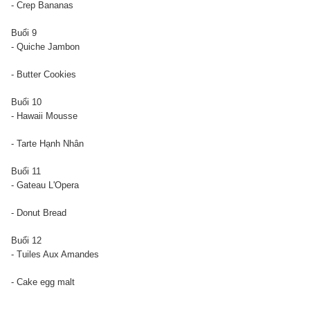
- Crep Bananas
Buổi 9
- Quiche Jambon
- Butter Cookies
Buổi 10
- Hawaii Mousse
- Tarte Hạnh Nhân
Buổi 11
- Gateau L'Opera
- Donut Bread
Buổi 12
- Tuiles Aux Amandes
- Cake egg malt
--------------------------
--------------------------
--------------------------
------------