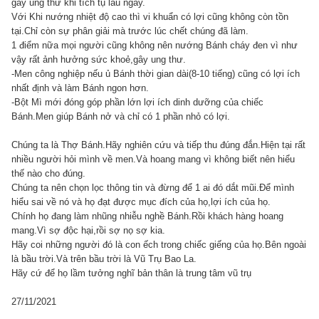
gây ung thư khi tích tụ lâu ngày.
Với Khi nướng nhiệt độ cao thì vi khuẩn có lợi cũng không còn tồn
tại.Chỉ còn sự phân giải mà trước lúc chết chúng đã làm.
1 điểm nữa mọi người cũng không nên nướng Bánh cháy đen vì như
vậy rất ảnh hưởng sức khoẻ,gây ung thư.
-Men công nghiệp nếu ủ Bánh thời gian dài(8-10 tiếng) cũng có lợi ích
nhất định và làm Bánh ngon hơn.
-Bột Mì mới đóng góp phần lớn lợi ích dinh dưỡng của chiếc
Bánh.Men giúp Bánh nở và chỉ có 1 phần nhỏ có lợi.
Chúng ta là Thợ Bánh.Hãy nghiên cứu và tiếp thu đúng đắn.Hiện tại rất
nhiều người hỏi mình về men.Và hoang mang vì không biết nên hiểu
thế nào cho đúng.
Chúng ta nên chọn lọc thông tin và đừng để 1 ai đó dắt mũi.Để mình
hiểu sai về nó và họ đạt được mục đích của họ,lợi ích của họ.
Chính họ đang làm nhũng nhiễu nghề Bánh.Rồi khách hàng hoang
mang.Vì sợ độc hại,rồi sợ nọ sợ kia.
Hãy coi những người đó là con ếch trong chiếc giếng của họ.Bên ngoài
là bầu trời.Và trên bầu trời là Vũ Trụ Bao La.
Hãy cứ để họ lầm tưởng nghĩ bản thân là trung tâm vũ trụ
27/11/2021