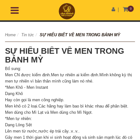
0
Home
/
Tin tức
/
SỰ HIỂU BIẾT VỀ MEN TRONG BÁNH MỲ
SỰ HIỂU BIẾT VỀ MEN TRONG
BÁNH MỲ
Bổ sung:
Men CN được kiểm định.Men tự nhiên ai kiểm định.Mình không kỳ thị
men tự nhiên vì bản thân mình cũng làm nó nhé.
*Men Khô - Men Instant
Dạng Khô
Hay còn gọi là men công nghiệp.
Men khô có 2 loại.Các hãng hay làm bao bì khác nhau để phân biệt.
Men dùng cho Mì Lạt và Men dùng cho Mì Ngọt.
*Men tự nhiên:
Dạng Lỏng Sệt
Lên men từ nước,nước ép trái cây..v..v..
Gây men 1 thời gian khi vi sinh hoạt động và sinh sản mạnh lúc đó có