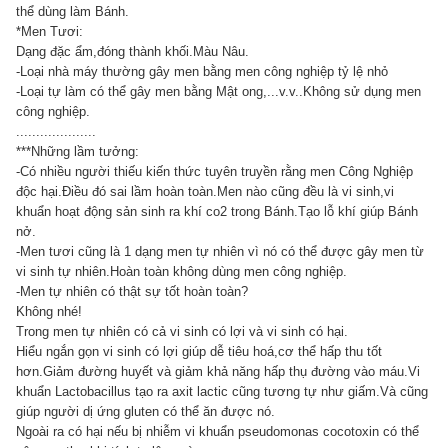
thể dùng làm Bánh.
*Men Tươi:
Dạng đặc ẩm,đóng thành khối.Màu Nâu.
-Loại nhà máy thường gây men bằng men công nghiệp tỷ lệ nhỏ
-Loại tự làm có thể gây men bằng Mật ong,...v.v..Không sử dụng men
công nghiệp.
....................
***Những lầm tưởng:
-Có nhiều người thiếu kiến thức tuyên truyền rằng men Công Nghiệp
độc hại.Điều đó sai lầm hoàn toàn.Men nào cũng đều là vi sinh,vi
khuẩn hoạt động sản sinh ra khí co2 trong Bánh.Tạo lỗ khí giúp Bánh
nở.
-Men tươi cũng là 1 dạng men tự nhiên vì nó có thể được gây men từ
vi sinh tự nhiên.Hoàn toàn không dùng men công nghiệp.
-Men tự nhiên có thật sự tốt hoàn toàn?
Không nhé!
Trong men tự nhiên có cả vi sinh có lợi và vi sinh có hại.
Hiểu ngắn gọn vi sinh có lợi giúp dễ tiêu hoá,cơ thể hấp thu tốt
hơn.Giảm đường huyết và giảm khả năng hấp thụ đường vào máu.Vi
khuẩn Lactobacillus tạo ra axit lactic cũng tương tự như giấm.Và cũng
giúp người dị ứng gluten có thể ăn được nó.
Ngoài ra có hại nếu bị nhiễm vi khuẩn pseudomonas cocotoxin có thể