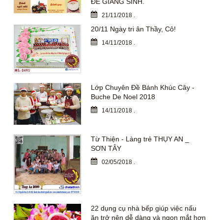
ĐỀ GIÁNG SINH.
21/11/2018
.
20/11 Ngày tri ân Thầy, Cô!
14/11/2018
.
Lớp Chuyên Đề Bánh Khúc Cây -
Buche De Noel 2018
14/11/2018
.
Từ Thiện - Làng trẻ THỤY AN _
SƠN TÂY
02/05/2018
.
22 dụng cụ nhà bếp giúp việc nấu
ăn trở nên dễ dàng và ngon mắt hơn