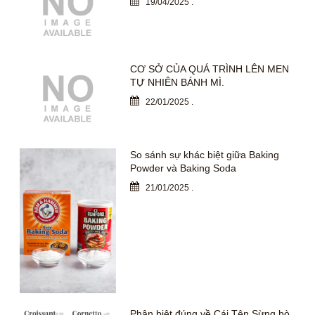
19/04/2025
.
CƠ SỞ CỦA QUÁ TRÌNH LÊN MEN
TỰ NHIÊN BÁNH MÌ.
22/01/2025
.
So sánh sự khác biệt giữa Baking
Powder và Baking Soda
21/01/2025
.
Phân biệt đúng về Cái Tên Sừng bò