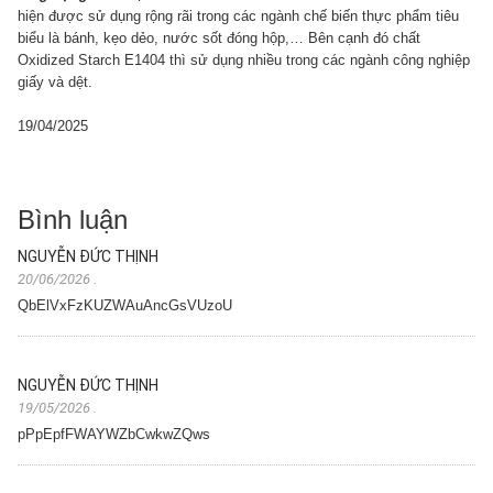
hiện được sử dụng rộng rãi trong các ngành chế biến thực phẩm tiêu
biểu là bánh, kẹo dẻo, nước sốt đóng hộp,… Bên cạnh đó chất
Oxidized Starch E1404 thì sử dụng nhiều trong các ngành công nghiệp
giấy và dệt.
19/04/2025
Bình luận
NGUYỄN ĐỨC THỊNH
20/06/2026
.
QbElVxFzKUZWAuAncGsVUzoU
NGUYỄN ĐỨC THỊNH
19/05/2026
.
pPpEpfFWAYWZbCwkwZQws