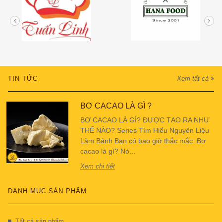
TIN TỨC
Xem tất cả
BƠ CACAO LÀ GÌ ?
BƠ CACAO LÀ GÌ? ĐƯỢC TẠO RA NHƯ
THẾ NÀO? Series Tìm Hiểu Nguyên Liệu
Làm Bánh Bạn có bao giờ thắc mắc: Bơ
cacao là gì? Nó...
Xem chi tiết
DANH MỤC SẢN PHẨM
Tất cả sản phẩm