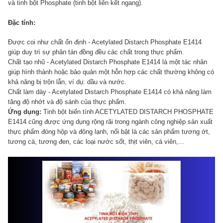
và tinh bột Phosphate (tinh bột liên kết ngang).
Đặc tính:
Được coi như chất ổn định - Acetylated Distarch Phosphate E1414
giúp duy trì sự phân tán đồng đều các chất trong thực phẩm.
Chất tạo nhũ - Acetylated Distarch Phosphate E1414 là một tác nhân
giúp hình thành hoặc bảo quản một hỗn hợp các chất thường không có
khả năng bị trộn lẫn, ví dụ: dầu và nước.
Chất làm dày - Acetylated Distarch Phosphate E1414 có khả năng làm
tăng độ nhớt và độ sánh của thực phẩm.
Ứng dụng:
Tinh bột biến tính ACETYLATED DISTARCH PHOSPHATE
E1414 cũng được ứng dụng rộng rãi trong ngành công nghiệp sản xuất
thực phẩm đóng hộp và đông lạnh, nổi bật là các sản phẩm tương ớt,
tương cà, tương đen, các loại nước sốt, thịt viên, cá viên,...