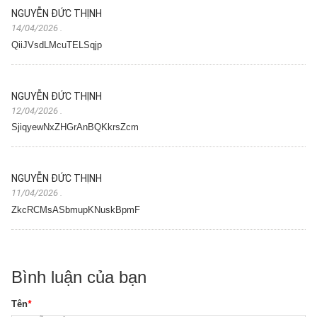
NGUYỄN ĐỨC THỊNH
14/04/2026
.
QiiJVsdLMcuTELSqjp
NGUYỄN ĐỨC THỊNH
12/04/2026
.
SjiqyewNxZHGrAnBQKkrsZcm
NGUYỄN ĐỨC THỊNH
11/04/2026
.
ZkcRCMsASbmupKNuskBpmF
Bình luận của bạn
Tên
*