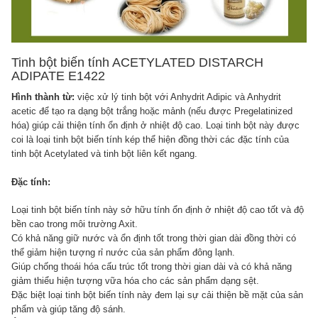
Tinh bột biến tính ACETYLATED DISTARCH
ADIPATE E1422
Hình thành từ:
việc xử lý tinh bột với Anhydrit Adipic và Anhydrit
acetic để tạo ra dạng bột trắng hoặc mảnh (nếu được Pregelatinized
hóa) giúp cải thiện tính ổn định ở nhiệt độ cao. Loại tinh bột này được
coi là loại tinh bột biến tính kép thể hiện đồng thời các đặc tính của
tinh bột Acetylated và tinh bột liên kết ngang.
Đặc tính:
Loại tinh bột biến tính này sở hữu tính ổn định ở nhiệt độ cao tốt và độ
bền cao trong môi trường Axit.
Có khả năng giữ nước và ổn định tốt trong thời gian dài đồng thời có
thể giảm hiện tượng rỉ nước của sản phẩm đông lạnh.
Giúp chống thoái hóa cấu trúc tốt trong thời gian dài và có khả năng
giảm thiểu hiện tượng vữa hóa cho các sản phẩm dạng sệt.
Đặc biệt loại tinh bột biến tính này đem lại sự cải thiện bề mặt của sản
phẩm và giúp tăng độ sánh.