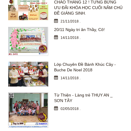
CHÀO THÁNG 12 ! TƯNG BỪNG
ƯU ĐÃI KHÓA HỌC CUỐI NĂM CHỦ
ĐỀ GIÁNG SINH.
21/11/2018
.
20/11 Ngày tri ân Thầy, Cô!
14/11/2018
.
Lớp Chuyên Đề Bánh Khúc Cây -
Buche De Noel 2018
14/11/2018
.
Từ Thiện - Làng trẻ THỤY AN _
SƠN TÂY
02/05/2018
.