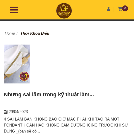
0
Home
/
Thời Khóa Biểu
Nhưng sai lầm trong kỹ thuật làm...
29/04/2023
4 SAI LẦM BẠN KHÔNG BAO GIỜ MẮC PHẢI KHI TẠO RA MỘT
FONDANT HOÀN HẢO KHÔNG CẮM ĐƯỜNG ICING TRƯỚC KHI SỬ
DỤNG _(bạn sẽ có...