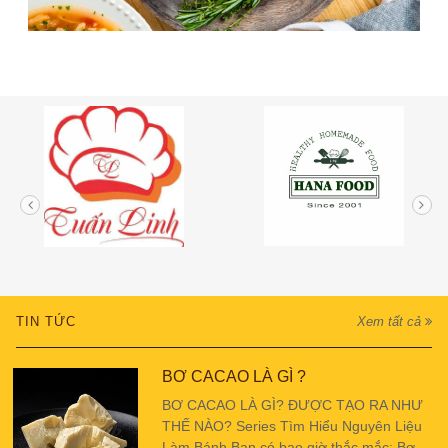
TIN TỨC
Xem tất cả
BƠ CACAO LÀ GÌ ?
BƠ CACAO LÀ GÌ? ĐƯỢC TẠO RA NHƯ
THẾ NÀO? Series Tìm Hiểu Nguyên Liệu
Làm Bánh Bạn có bao giờ thắc mắc: Bơ