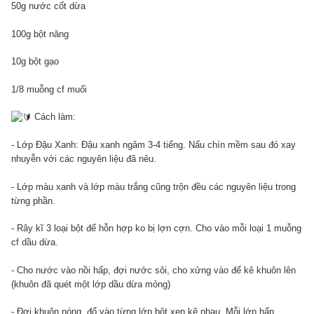
50g nước cốt dừa
100g bột năng
10g bột gạo
1/8 muỗng cf muối
Cách làm:
- Lớp Đậu Xanh: Đậu xanh ngâm 3-4 tiếng. Nấu chín mềm sau đó xay
nhuyễn với các nguyên liệu đã nêu.
- Lớp màu xanh và lớp màu trắng cũng trộn đều các nguyên liệu trong
từng phần.
- Rây kĩ 3 loại bột để hỗn hợp ko bị lợn cợn. Cho vào mỗi loại 1 muỗng
cf dầu dừa.
- Cho nước vào nồi hấp, đợi nước sôi, cho xửng vào để kê khuôn lên
(khuôn đã quét một lớp dầu dừa mỏng)
- Đợi khuôn nóng, đổ vào từng lớp bột xen kẽ nhau. Mỗi lớp hấp