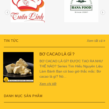
TIN TỨC
Xem tất cả
BƠ CACAO LÀ GÌ ?
BƠ CACAO LÀ GÌ? ĐƯỢC TẠO RA NHƯ
THẾ NÀO? Series Tìm Hiểu Nguyên Liệu
Làm Bánh Bạn có bao giờ thắc mắc: Bơ
cacao là gì? Nó...
Xem chi tiết
DANH MỤC SẢN PHẨM