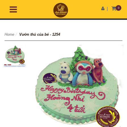
0
Home
/
Vườn thú của bé - 1254