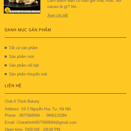
Làm Bánh Bạn có bao giờ thắc mắc: Bơ
cacao là gì? Nó...
Xem chi tiết
DANH MỤC SẢN PHẨM
Tất cả sản phẩm
Sản phẩm mới
Sản phẩm nổi bật
Sản phẩm khuyến mãi
LIÊN HỆ
Chát A Thịnh Bakery
Address: Số 2 Nguyễn Huy Tự, Hà Nội
Phone:
0977668584
-
0866131084
Email: Chatathinh0977668584@gmail.com
Open time: 7h00 AM - 10h30 PM