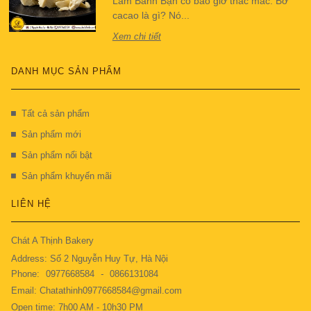
Làm Bánh Bạn có bao giờ thắc mắc: Bơ
cacao là gì? Nó...
Xem chi tiết
DANH MỤC SẢN PHẨM
Tất cả sản phẩm
Sản phẩm mới
Sản phẩm nổi bật
Sản phẩm khuyến mãi
LIÊN HỆ
Chát A Thịnh Bakery
Address: Số 2 Nguyễn Huy Tự, Hà Nội
Phone:
0977668584
-
0866131084
Email: Chatathinh0977668584@gmail.com
Open time: 7h00 AM - 10h30 PM