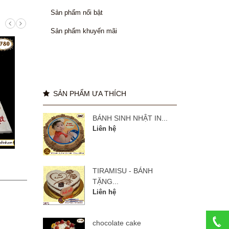
Sản phẩm nổi bật
Sản phẩm khuyến mãi
SẢN PHẨM ƯA THÍCH
BÁNH SINH NHẬT IN...
Liên hệ
manulife 27 năm
BÁNH
TIRAMISU - BÁNH
TẶNG...
Liên hệ
Liên hệ
chocolate cake