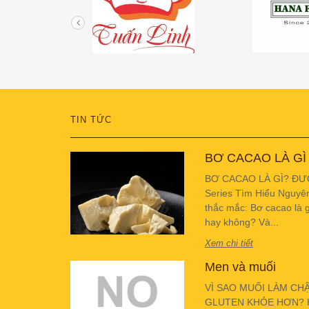
TIN TỨC
BƠ CACAO LÀ GÌ
BƠ CACAO LÀ GÌ? ĐƯ
Series Tìm Hiểu Nguyê
thắc mắc: Bơ cacao là g
hay không? Và...
Xem chi tiết
Men và muối
VÌ SAO MUỐI LÀM CH
GLUTEN KHỎE HƠN? Hiể