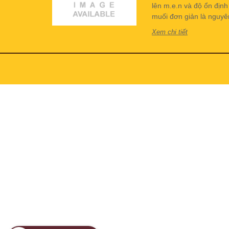
lên m.e.n và độ ổn địn
muối đơn giản là nguyên 
Xem chi tiết