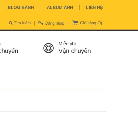
BLOG BÁNH
ALBUM ẢNH
LIÊN HỆ
Tìm kiếm
Giỏ hàng
(0)
Đăng nhập
ụ
Miễn phí
chuyển
Vận chuyển
ệ