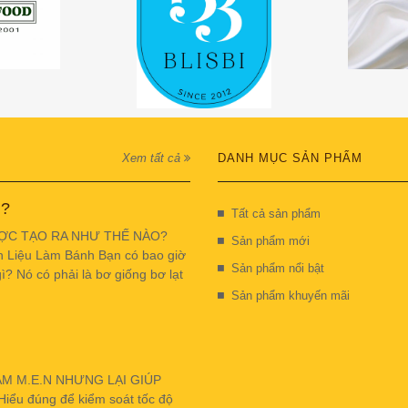
Xem tất cả
DANH MỤC SẢN PHẨM
 ?
Tất cả sản phẩm
ỢC TẠO RA NHƯ THẾ NÀO?
Sản phẩm mới
n Liệu Làm Bánh Bạn có bao giờ
Sản phẩm nổi bật
ì? Nó có phải là bơ giống bơ lạt
Sản phẩm khuyến mãi
ẬM M.E.N NHƯNG LẠI GIÚP
u đúng để kiểm soát tốc độ