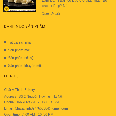
Làm Bánh Bạn có bao giờ thắc mắc: Bơ
cacao là gì? Nó...
Xem chi tiết
DANH MỤC SẢN PHẨM
Tất cả sản phẩm
Sản phẩm mới
Sản phẩm nổi bật
Sản phẩm khuyến mãi
LIÊN HỆ
Chát A Thịnh Bakery
Address: Số 2 Nguyễn Huy Tự, Hà Nội
Phone:
0977668584
-
0866131084
Email: Chatathinh0977668584@gmail.com
Open time: 7h00 AM - 10h30 PM