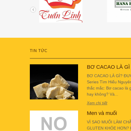
TIN TỨC
BƠ CACAO LÀ GÌ
BƠ CACAO LÀ GÌ? ĐƯ
Series Tìm Hiểu Nguyê
thắc mắc: Bơ cacao là g
hay không? Và...
Xem chi tiết
Men và muối
VÌ SAO MUỐI LÀM CH
GLUTEN KHỎE HƠN? Hiể