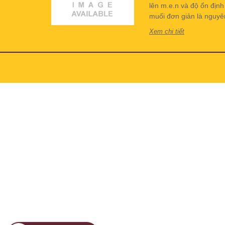
lên m.e.n và độ ổn địn
muối đơn giản là nguyên 
Xem chi tiết