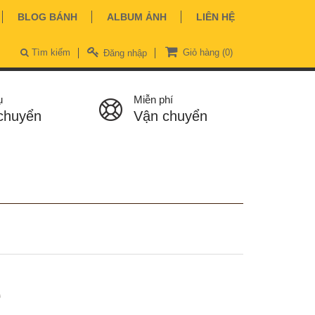
BLOG BÁNH
ALBUM ẢNH
LIÊN HỆ
Tìm kiếm
Giỏ hàng
(0)
Đăng nhập
ụ
Miễn phí
chuyển
Vận chuyển
ệ