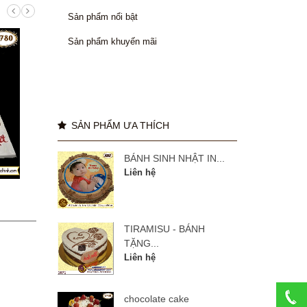
Sản phẩm nổi bật
Sản phẩm khuyến mãi
SẢN PHẨM ƯA THÍCH
BÁNH SINH NHẬT IN...
Liên hệ
manulife 27 năm
BÁNH
TIRAMISU - BÁNH
Liên hệ
TẶNG...
Liên hệ
chocolate cake