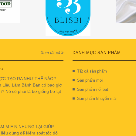
Xem tất cả
DANH MỤC SẢN PHẨM
 ?
Tất cả sản phẩm
ỢC TẠO RA NHƯ THẾ NÀO?
Sản phẩm mới
n Liệu Làm Bánh Bạn có bao giờ
Sản phẩm nổi bật
ì? Nó có phải là bơ giống bơ lạt
Sản phẩm khuyến mãi
ẬM M.E.N NHƯNG LẠI GIÚP
u đúng để kiểm soát tốc độ