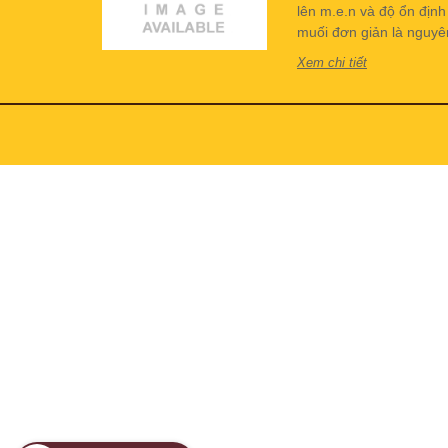
lên m.e.n và độ ổn địn
muối đơn giản là nguyên 
Xem chi tiết