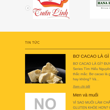
TIN TỨC
BƠ CACAO LÀ GÌ
BƠ CACAO LÀ GÌ? ĐƯ
Series Tìm Hiểu Nguyê
thắc mắc: Bơ cacao là g
hay không? Và...
Xem chi tiết
Men và muối
VÌ SAO MUỐI LÀM CH
GLUTEN KHỎE HƠN? Hiể