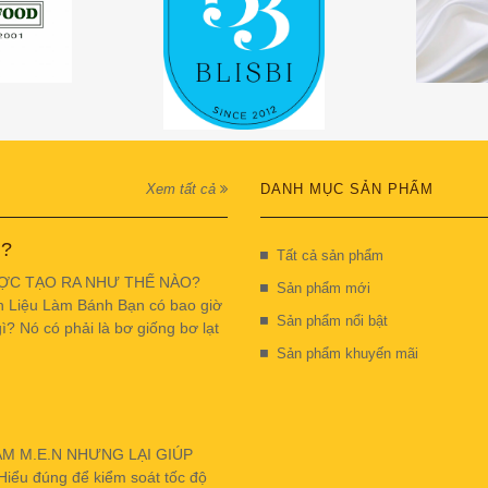
Xem tất cả
DANH MỤC SẢN PHẨM
 ?
Tất cả sản phẩm
ỢC TẠO RA NHƯ THẾ NÀO?
Sản phẩm mới
n Liệu Làm Bánh Bạn có bao giờ
Sản phẩm nổi bật
ì? Nó có phải là bơ giống bơ lạt
Sản phẩm khuyến mãi
ẬM M.E.N NHƯNG LẠI GIÚP
u đúng để kiểm soát tốc độ