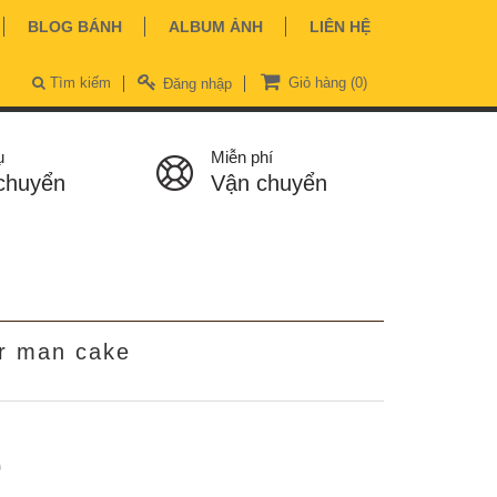
BLOG BÁNH
ALBUM ẢNH
LIÊN HỆ
Tìm kiếm
Giỏ hàng
(0)
Đăng nhập
ụ
Miễn phí
chuyển
Vận chuyển
er man cake
ệ