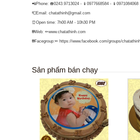
📲Phone: ☎️0243.9713024 - 📱0977668584 - 📱0971084068
📮Email: chatathinh@gmail.com
⏰Open time: 7h00 AM - 10h30 PM
🌐Web: ✏www.chatathinh.com
🌐Facegroup:✏ https://www.facebook.com/groups/chatathin
Sản phẩm bán chạy