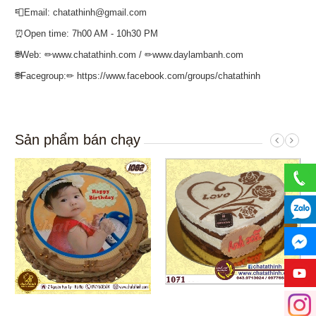
📮Email: chatathinh@gmail.com
⏰Open time: 7h00 AM - 10h30 PM
🌐Web: ✏www.chatathinh.com / ✏www.daylambanh.com
🌐Facegroup:✏ https://www.facebook.com/groups/chatathinh
Sản phẩm bán chạy