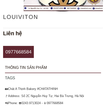
LOUIVITON
Liên hệ
0977668584
THÔNG TIN SẢN PHẨM
TAGS
🏡Chát A Thịnh Bakery #CHATATHINH
🚩Address: Số 2C Nguyễn Huy Tự, Hai Bà Trưng, Hà Nội
📲Phone: ☎️0243.9713024 - 📱0977668584