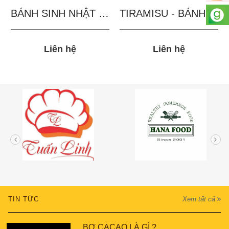
BÁNH SINH NHẬT IN...
TIRAMISU - BÁNH TẶNG...
Liên hệ
Liên hệ
TIN TỨC
Xem tất cả
BƠ CACAO LÀ GÌ ?