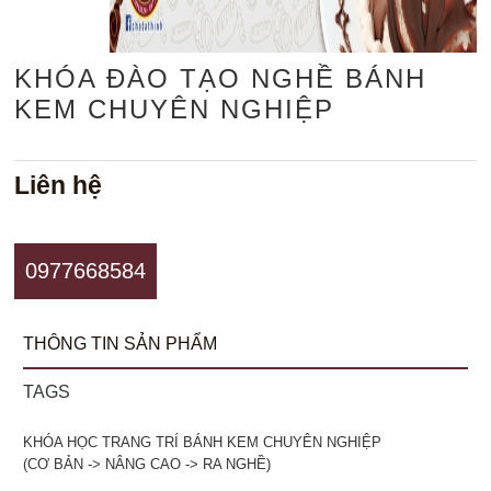
KHÓA ĐÀO TẠO NGHỀ BÁNH
KEM CHUYÊN NGHIỆP
Liên hệ
0977668584
THÔNG TIN SẢN PHẨM
TAGS
KHÓA HỌC TRANG TRÍ BÁNH KEM CHUYÊN NGHIỆP
(CƠ BẢN -> NÂNG CAO -> RA NGHỀ)