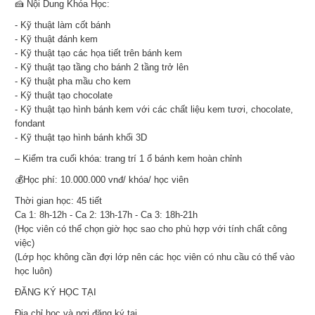
🍰 Nội Dung Khóa Học:
- Kỹ thuật làm cốt bánh
- Kỹ thuật đánh kem
- Kỹ thuật tạo các họa tiết trên bánh kem
- Kỹ thuật tạo tầng cho bánh 2 tầng trở lên
- Kỹ thuật pha mầu cho kem
- Kỹ thuật tạo chocolate
- Kỹ thuật tạo hình bánh kem với các chất liệu kem tươi, chocolate,
fondant
- Kỹ thuật tạo hình bánh khối 3D
– Kiểm tra cuối khóa: trang trí 1 ổ bánh kem hoàn chỉnh
💰Học phí: 10.000.000 vnđ/ khóa/ học viên
Thời gian học: 45 tiết
Ca 1: 8h-12h - Ca 2: 13h-17h - Ca 3: 18h-21h
(Học viên có thể chọn giờ học sao cho phù hợp với tính chất công
việc)
(Lớp học không cần đợi lớp nên các học viên có nhu cầu có thể vào
học luôn)
ĐĂNG KÝ HỌC TẠI
Địa chỉ học và nơi đăng ký tại