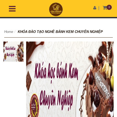
0
Home
/
KHÓA ĐÀO TẠO NGHỀ BÁNH KEM CHUYÊN NGHIỆP