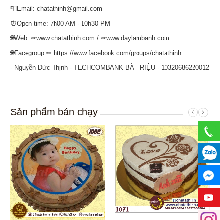
📮Email: chatathinh@gmail.com
⏰Open time: 7h00 AM - 10h30 PM
🌐Web: ✏www.chatathinh.com / ✏www.daylambanh.com
🌐Facegroup:✏ https://www.facebook.com/groups/chatathinh
- Nguyễn Đức Thịnh - TECHCOMBANK BÀ TRIỆU - 10320686220012
Sản phẩm bán chạy