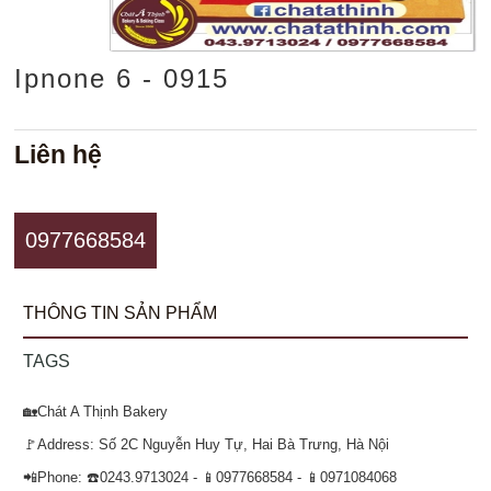
Ipnone 6 - 0915
Liên hệ
0977668584
THÔNG TIN SẢN PHẨM
TAGS
🏡Chát A Thịnh Bakery
🚩Address: Số 2C Nguyễn Huy Tự, Hai Bà Trưng, Hà Nội
📲Phone: ☎️0243.9713024 - 📱0977668584 - 📱0971084068