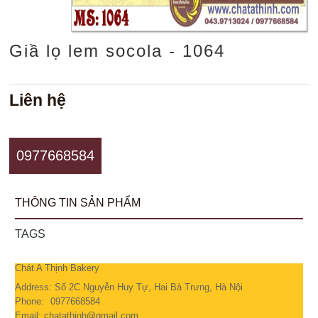
Giầ lọ lem socola - 1064
Liên hệ
0977668584
THÔNG TIN SẢN PHẨM
TAGS
Chát A Thịnh Bakery
Address: Số 2C Nguyễn Huy Tự, Hai Bà Trưng, Hà Nội
Phone:
0977668584
Email: chatathinh@gmail.com