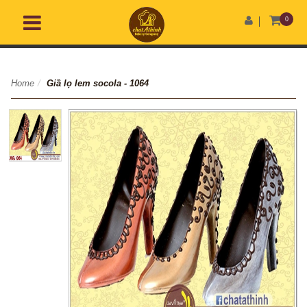
0
Home
/
Giầ lọ lem socola - 1064