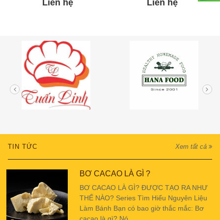
Liên hệ
Liên hệ
TIN TỨC
Xem tất cả
BƠ CACAO LÀ GÌ ?
BƠ CACAO LÀ GÌ? ĐƯỢC TẠO RA NHƯ
THẾ NÀO? Series Tìm Hiểu Nguyên Liệu
Làm Bánh Bạn có bao giờ thắc mắc: Bơ
cacao là gì? Nó...