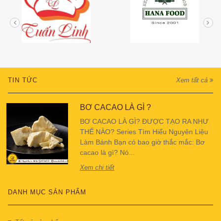
TIN TỨC
Xem tất cả
BƠ CACAO LÀ GÌ ?
BƠ CACAO LÀ GÌ? ĐƯỢC TẠO RA NHƯ
THẾ NÀO? Series Tìm Hiểu Nguyên Liệu
Làm Bánh Bạn có bao giờ thắc mắc: Bơ
cacao là gì? Nó...
Xem chi tiết
DANH MỤC SẢN PHẨM