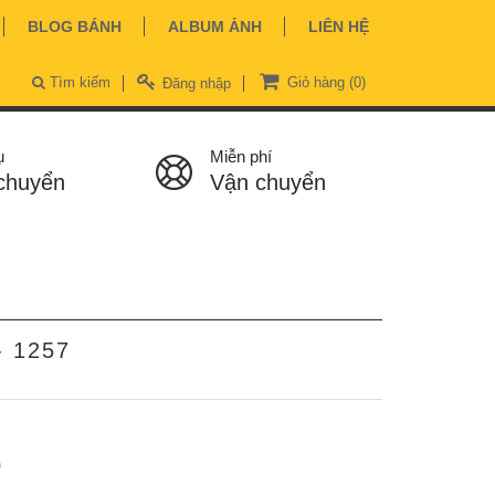
BLOG BÁNH
ALBUM ẢNH
LIÊN HỆ
Tìm kiếm
Giỏ hàng
(0)
Đăng nhập
ụ
Miễn phí
chuyển
Vận chuyển
- 1257
ệ