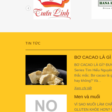
TIN TỨC
BƠ CACAO LÀ GÌ
BƠ CACAO LÀ GÌ? ĐƯ
Series Tìm Hiểu Nguyê
thắc mắc: Bơ cacao là g
hay không? Và...
Xem chi tiết
Men và muối
VÌ SAO MUỐI LÀM CH
GLUTEN KHỎE HƠN? Hiể