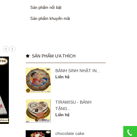
Sản phẩm nổi bật
Sản phẩm khuyến mãi
SẢN PHẨM ƯA THÍCH
BÁNH SINH NHẬT IN...
Liên hệ
TIRAMISU - BÁNH
TẶNG...
Liên hệ
manulife 27 năm
BÁNH
chocolate cake