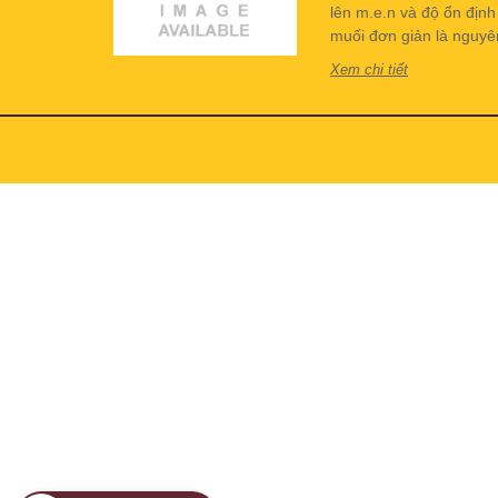
lên m.e.n và độ ổn địn
muối đơn giản là nguyên 
Xem chi tiết