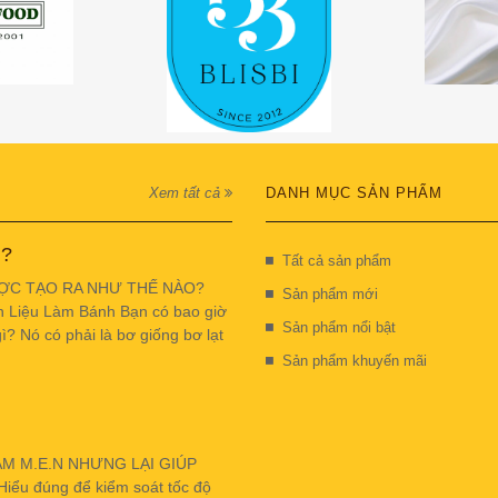
Xem tất cả
DANH MỤC SẢN PHẨM
 ?
Tất cả sản phẩm
ỢC TẠO RA NHƯ THẾ NÀO?
Sản phẩm mới
n Liệu Làm Bánh Bạn có bao giờ
Sản phẩm nổi bật
ì? Nó có phải là bơ giống bơ lạt
Sản phẩm khuyến mãi
ẬM M.E.N NHƯNG LẠI GIÚP
u đúng để kiểm soát tốc độ