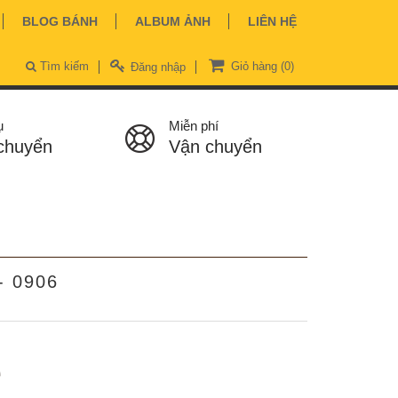
BLOG BÁNH
ALBUM ẢNH
LIÊN HỆ
Tìm kiếm
Giỏ hàng
(0)
Đăng nhập
ụ
Miễn phí
chuyển
Vận chuyển
- 0906
ệ