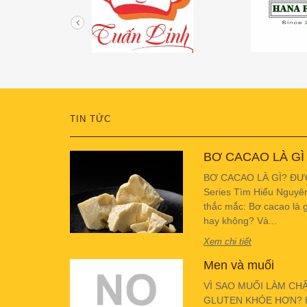
TIN TỨC
BƠ CACAO LÀ GÌ
BƠ CACAO LÀ GÌ? ĐƯ
Series Tìm Hiểu Nguyê
thắc mắc: Bơ cacao là g
hay không? Và...
Xem chi tiết
Men và muối
VÌ SAO MUỐI LÀM CH
GLUTEN KHỎE HƠN? Hiể