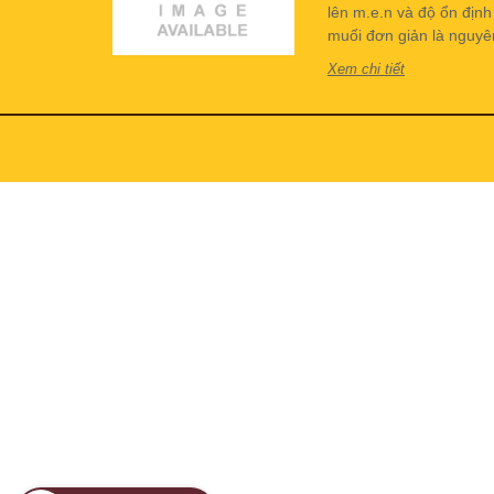
lên m.e.n và độ ổn địn
muối đơn giản là nguyên 
Xem chi tiết