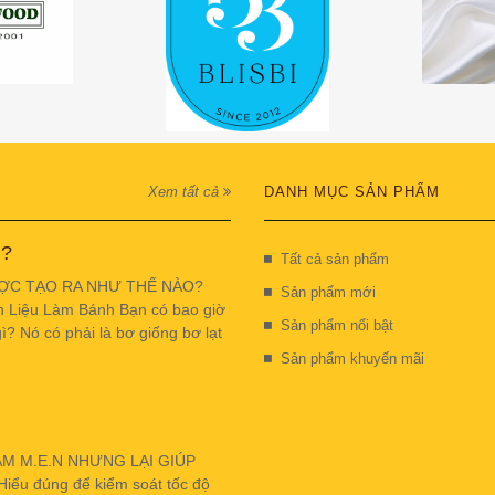
Xem tất cả
DANH MỤC SẢN PHẨM
 ?
Tất cả sản phẩm
ỢC TẠO RA NHƯ THẾ NÀO?
Sản phẩm mới
n Liệu Làm Bánh Bạn có bao giờ
Sản phẩm nổi bật
ì? Nó có phải là bơ giống bơ lạt
Sản phẩm khuyến mãi
ẬM M.E.N NHƯNG LẠI GIÚP
u đúng để kiểm soát tốc độ