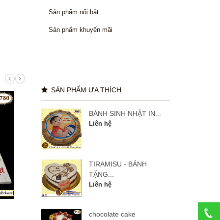
Sản phẩm nổi bật
Sản phẩm khuyến mãi
SẢN PHẨM ƯA THÍCH
BÁNH SINH NHẬT IN...
Liên hệ
TIRAMISU - BÁNH
TẶNG...
Liên hệ
manulife 27 năm
BÁNH
chocolate cake