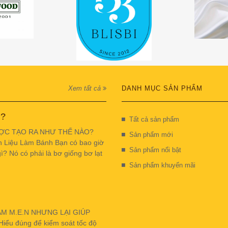
Xem tất cả
DANH MỤC SẢN PHẨM
 ?
Tất cả sản phẩm
ỢC TẠO RA NHƯ THẾ NÀO?
Sản phẩm mới
n Liệu Làm Bánh Bạn có bao giờ
Sản phẩm nổi bật
ì? Nó có phải là bơ giống bơ lạt
Sản phẩm khuyến mãi
ẬM M.E.N NHƯNG LẠI GIÚP
u đúng để kiểm soát tốc độ