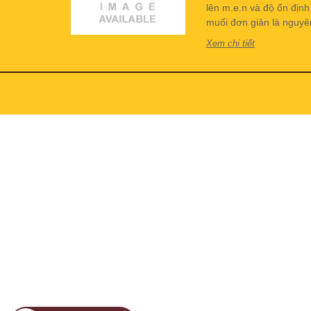
lên m.e.n và độ ổn địn
muối đơn giản là nguyên 
Xem chi tiết