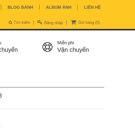
BLOG BÁNH
ALBUM ẢNH
LIÊN HỆ
Tìm kiếm
Giỏ hàng
(0)
Đăng nhập
ụ
Miễn phí
chuyển
Vận chuyển
3
ệ