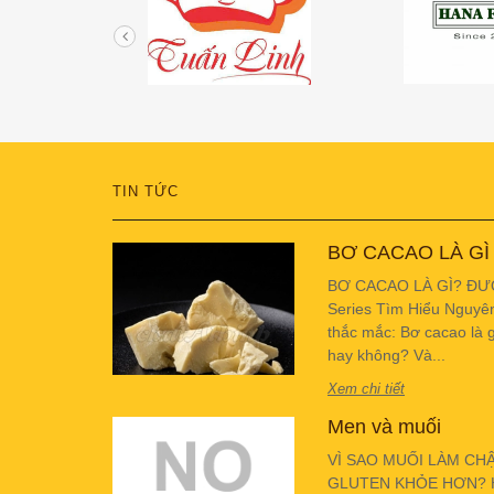
TIN TỨC
BƠ CACAO LÀ GÌ
BƠ CACAO LÀ GÌ? ĐƯ
Series Tìm Hiểu Nguyê
thắc mắc: Bơ cacao là g
hay không? Và...
Xem chi tiết
Men và muối
VÌ SAO MUỐI LÀM CH
GLUTEN KHỎE HƠN? Hiể