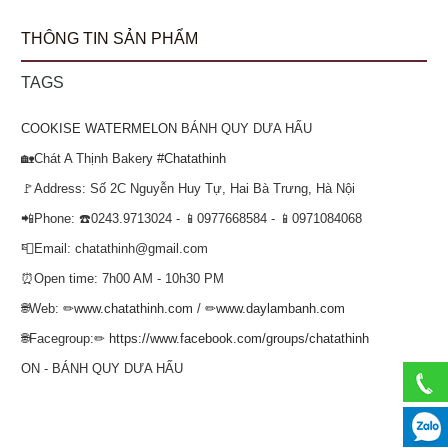
THÔNG TIN SẢN PHẨM
TAGS
COOKISE WATERMELON
BÁNH QUY DƯA HẤU
🏡Chát A Thịnh Bakery
#Chatathinh
🚩Address: Số 2C Nguyễn Huy Tự, Hai Bà Trưng, Hà Nội
📲Phone: ☎️0243.9713024 - 📱0977668584 - 📱0971084068
📮Email: chatathinh@gmail.com
⏰Open time: 7h00 AM - 10h30 PM
🌐Web: ✏
www.chatathinh.com
/ ✏
www.daylambanh.com
🌐Facegroup:✏
https://www.facebook.com/groups/chatathinh
ON - BÁNH QUY DƯA HẤU