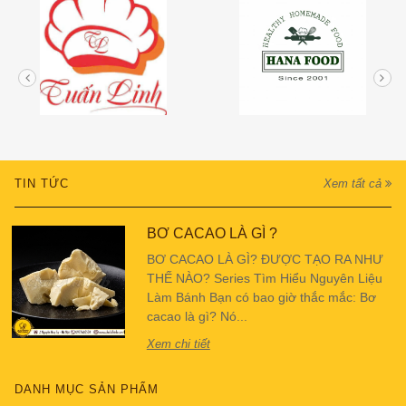
TIN TỨC
Xem tất cả
BƠ CACAO LÀ GÌ ?
BƠ CACAO LÀ GÌ? ĐƯỢC TẠO RA NHƯ
THẾ NÀO? Series Tìm Hiểu Nguyên Liệu
Làm Bánh Bạn có bao giờ thắc mắc: Bơ
cacao là gì? Nó...
Xem chi tiết
DANH MỤC SẢN PHẨM