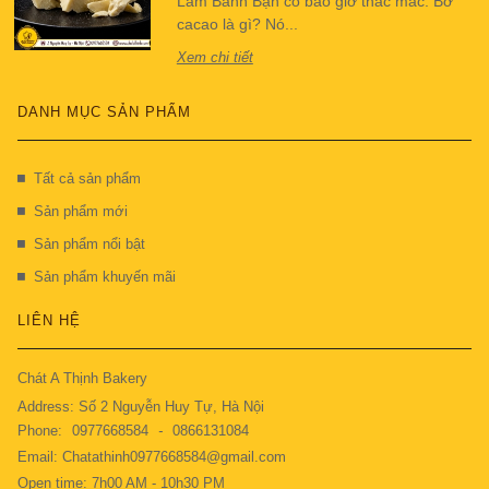
Làm Bánh Bạn có bao giờ thắc mắc: Bơ
cacao là gì? Nó...
Xem chi tiết
DANH MỤC SẢN PHẨM
Tất cả sản phẩm
Sản phẩm mới
Sản phẩm nổi bật
Sản phẩm khuyến mãi
LIÊN HỆ
Chát A Thịnh Bakery
Address: Số 2 Nguyễn Huy Tự, Hà Nội
Phone:
0977668584
-
0866131084
Email: Chatathinh0977668584@gmail.com
Open time: 7h00 AM - 10h30 PM