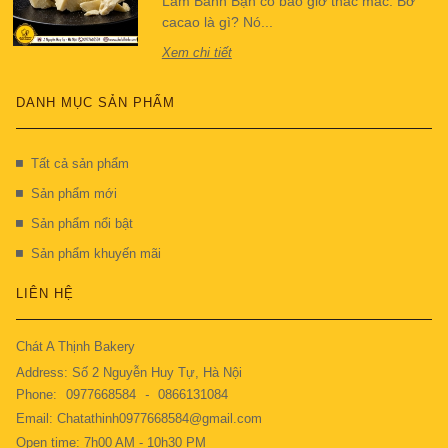
Làm Bánh Bạn có bao giờ thắc mắc: Bơ
cacao là gì? Nó...
Xem chi tiết
DANH MỤC SẢN PHẨM
Tất cả sản phẩm
Sản phẩm mới
Sản phẩm nổi bật
Sản phẩm khuyến mãi
LIÊN HỆ
Chát A Thịnh Bakery
Address: Số 2 Nguyễn Huy Tự, Hà Nội
Phone:
0977668584
-
0866131084
Email: Chatathinh0977668584@gmail.com
Open time: 7h00 AM - 10h30 PM