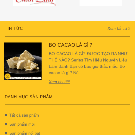
TIN TỨC
Xem tất cả
BƠ CACAO LÀ GÌ ?
BƠ CACAO LÀ GÌ? ĐƯỢC TẠO RA NHƯ
THẾ NÀO? Series Tìm Hiểu Nguyên Liệu
Làm Bánh Bạn có bao giờ thắc mắc: Bơ
cacao là gì? Nó...
Xem chi tiết
DANH MỤC SẢN PHẨM
Tất cả sản phẩm
Sản phẩm mới
Sản phẩm nổi bật