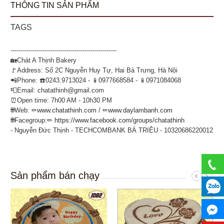
THÔNG TIN SẢN PHẨM
TAGS
-----------------------------------------------------
🏡Chát A Thịnh Bakery
🚩Address: Số 2C Nguyễn Huy Tự, Hai Bà Trưng, Hà Nội
📲Phone: ☎️0243.9713024 - 📱0977668584 - 📱0971084068
📮Email: chatathinh@gmail.com
⏰Open time: 7h00 AM - 10h30 PM
🌐Web: ✏
www.chatathinh.com
/ ✏
www.daylambanh.com
🌐Facegroup:✏
https://www.facebook.com/groups/chatathinh
- Nguyễn Đức Thịnh - TECHCOMBANK BÀ TRIỆU - 10320686220012
Sản phẩm bán chạy