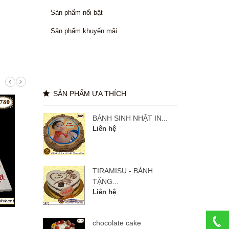
Sản phẩm nổi bật
Sản phẩm khuyến mãi
SẢN PHẨM ƯA THÍCH
BÁNH SINH NHẬT IN...
Liên hệ
TIRAMISU - BÁNH
TẶNG...
Liên hệ
manulife 27 năm
BÁNH
chocolate cake