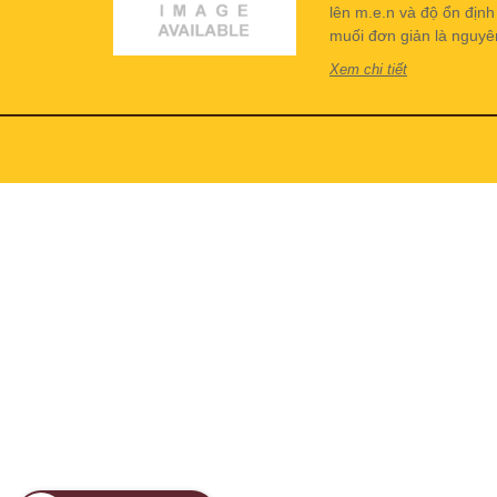
lên m.e.n và độ ổn địn
muối đơn giản là nguyên 
Xem chi tiết