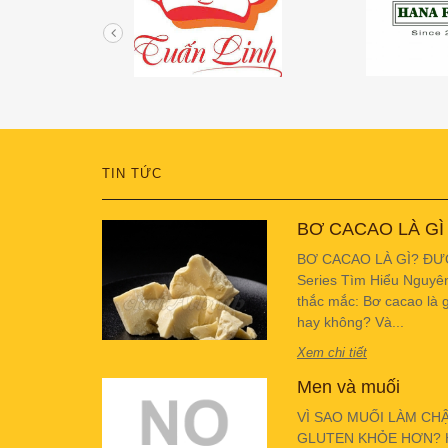
TIN TỨC
BƠ CACAO LÀ GÌ
BƠ CACAO LÀ GÌ? ĐƯ
Series Tìm Hiểu Nguyê
thắc mắc: Bơ cacao là g
hay không? Và...
Xem chi tiết
Men và muối
VÌ SAO MUỐI LÀM CH
GLUTEN KHỎE HƠN? Hiể