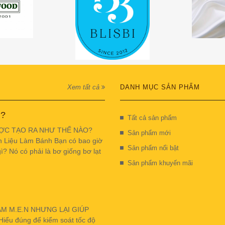
Xem tất cả
DANH MỤC SẢN PHẨM
 ?
Tất cả sản phẩm
ỢC TẠO RA NHƯ THẾ NÀO?
Sản phẩm mới
n Liệu Làm Bánh Bạn có bao giờ
Sản phẩm nổi bật
ì? Nó có phải là bơ giống bơ lạt
Sản phẩm khuyến mãi
ẬM M.E.N NHƯNG LẠI GIÚP
u đúng để kiểm soát tốc độ