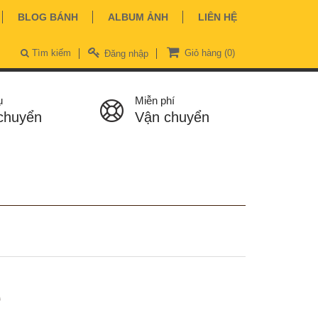
BLOG BÁNH
ALBUM ẢNH
LIÊN HỆ
Tìm kiếm
Giỏ hàng
(0)
Đăng nhập
ụ
Miễn phí
chuyển
Vận chuyển
ệ