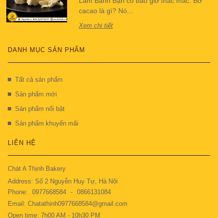
Làm Bánh Bạn có bao giờ thắc mắc: Bơ
cacao là gì? Nó...
Xem chi tiết
DANH MỤC SẢN PHẨM
Tất cả sản phẩm
Sản phẩm mới
Sản phẩm nổi bật
Sản phẩm khuyến mãi
LIÊN HỆ
Chát A Thịnh Bakery
Address: Số 2 Nguyễn Huy Tự, Hà Nội
Phone:
0977668584
-
0866131084
Email: Chatathinh0977668584@gmail.com
Open time: 7h00 AM - 10h30 PM