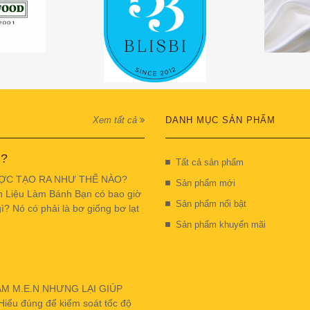
Xem tất cả
DANH MỤC SẢN PHẨM
 ?
Tất cả sản phẩm
ỢC TẠO RA NHƯ THẾ NÀO?
Sản phẩm mới
n Liệu Làm Bánh Bạn có bao giờ
Sản phẩm nổi bật
ì? Nó có phải là bơ giống bơ lạt
Sản phẩm khuyến mãi
ẬM M.E.N NHƯNG LẠI GIÚP
u đúng để kiểm soát tốc độ