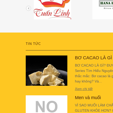
TIN TỨC
BƠ CACAO LÀ GÌ
BƠ CACAO LÀ GÌ? ĐƯ
Series Tìm Hiểu Nguyê
thắc mắc: Bơ cacao là g
hay không? Và...
Xem chi tiết
Men và muối
VÌ SAO MUỐI LÀM CH
GLUTEN KHỎE HƠN? Hiể