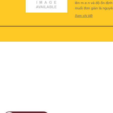
lên m.e.n và độ ổn địn
muối đơn giản là nguyên 
Xem chi tiết