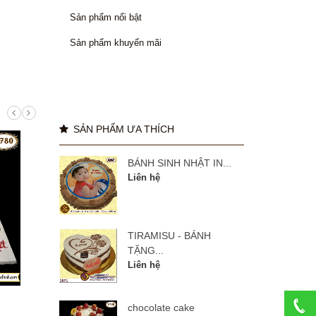
Sản phẩm nổi bật
Sản phẩm khuyến mãi
SẢN PHẨM ƯA THÍCH
BÁNH SINH NHẬT IN...
Liên hệ
TIRAMISU - BÁNH
TẶNG...
Liên hệ
manulife 27 năm
BÁNH
chocolate cake