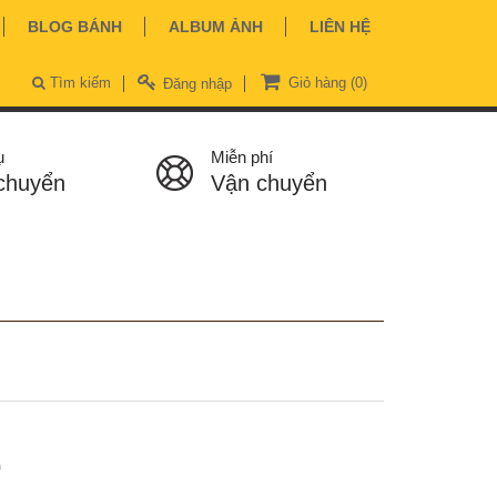
BLOG BÁNH
ALBUM ẢNH
LIÊN HỆ
Tìm kiếm
Giỏ hàng
(0)
Đăng nhập
ụ
Miễn phí
chuyển
Vận chuyển
ệ