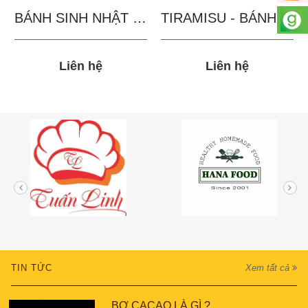
BÁNH SINH NHẬT IN...
TIRAMISU - BÁNH TẶNG...
Liên hệ
Liên hệ
TIN TỨC
Xem tất cả
BƠ CACAO LÀ GÌ ?