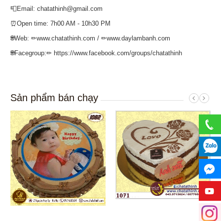
📮Email: chatathinh@gmail.com
⏰Open time: 7h00 AM - 10h30 PM
🌐Web: ✏www.chatathinh.com / ✏www.daylambanh.com
🌐Facegroup:✏ https://www.facebook.com/groups/chatathinh
Sản phẩm bán chạy