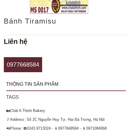
Bánh Tiramisu
Liên hệ
0977668584
THÔNG TIN SẢN PHẨM
TAGS
🏡Chát A Thịnh Bakery
🚩Address: Số 2C Nguyễn Huy Tự, Hai Bà Trưng, Hà Nội
📲Phone: ☎️0243.9713024 - 📱0977668584 - 📱0971084068