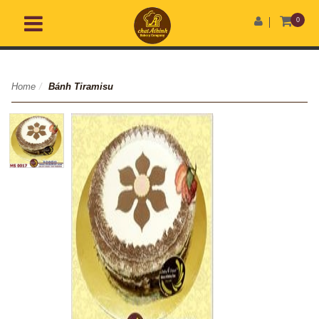
0
Home
/
Bánh Tiramisu