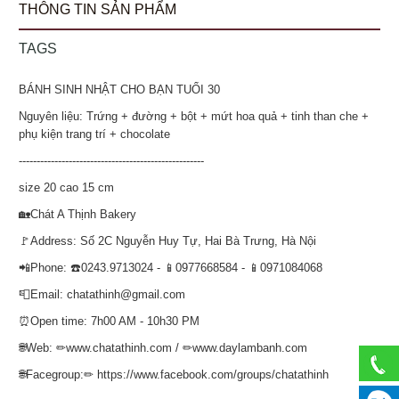
THÔNG TIN SẢN PHẨM
TAGS
BÁNH SINH NHẬT CHO BẠN TUỔI 30
Nguyên liệu: Trứng + đường + bột + mứt hoa quả + tinh than che +
phụ kiện trang trí + chocolate
----------------------------------------------------
size 20 cao 15 cm
🏡Chát A Thịnh Bakery
🚩Address: Số 2C Nguyễn Huy Tự, Hai Bà Trưng, Hà Nội
📲Phone: ☎️0243.9713024 - 📱0977668584 - 📱0971084068
📮Email: chatathinh@gmail.com
⏰Open time: 7h00 AM - 10h30 PM
🌐Web: ✏www.chatathinh.com / ✏www.daylambanh.com
🌐Facegroup:✏ https://www.facebook.com/groups/chatathinh