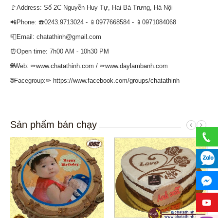
🚩Address: Số 2C Nguyễn Huy Tự, Hai Bà Trưng, Hà Nội
📲Phone: ☎️0243.9713024 - 📱0977668584 - 📱0971084068
📮Email: chatathinh@gmail.com
⏰Open time: 7h00 AM - 10h30 PM
🌐Web: ✏
www.chatathinh.com
/ ✏
www.daylambanh.com
🌐Facegroup:✏
https://www.facebook.com/groups/chatathinh
Sản phẩm bán chạy