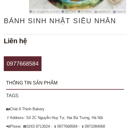
BÁNH SINH NHẬT SIÊU NHÂN
Liên hệ
0977668584
THÔNG TIN SẢN PHẨM
TAGS
🏡Chát A Thịnh Bakery
🚩Address: Số 2C Nguyễn Huy Tự, Hai Bà Trưng, Hà Nội
📲Phone: ☎️0243.9713024 - 📱0977668584 - 📱0971084068