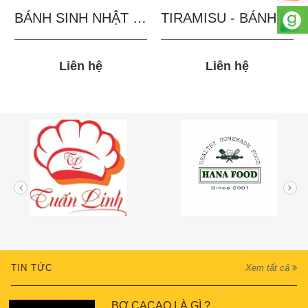
BÁNH SINH NHẬT IN...
TIRAMISU - BÁNH TẶNG...
Liên hệ
Liên hệ
TIN TỨC
Xem tất cả
BƠ CACAO LÀ GÌ ?