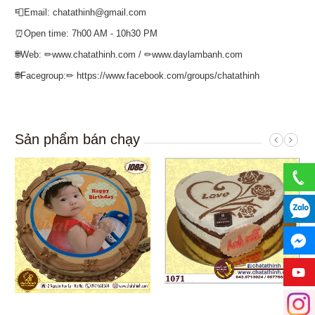
📮Email: chatathinh@gmail.com
⏰Open time: 7h00 AM - 10h30 PM
🌐Web: ✏www.chatathinh.com / ✏www.daylambanh.com
🌐Facegroup:✏ https://www.facebook.com/groups/chatathinh
Sản phẩm bán chạy