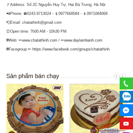
🚩Address: Số 2C Nguyễn Huy Tự, Hai Bà Trưng, Hà Nội
📲Phone: ☎️0243.9713024 - 📱0977668584 - 📱0971084068
📮Email: chatathinh@gmail.com
⏰Open time: 7h00 AM - 10h30 PM
🌐Web: ✏
www.chatathinh.com
/ ✏
www.daylambanh.com
🌐Facegroup:✏
https://www.facebook.com/groups/chatathinh
Sản phẩm bán chạy