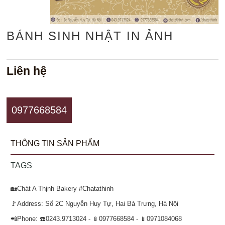
BÁNH SINH NHẬT IN ẢNH
Liên hệ
0977668584
THÔNG TIN SẢN PHẨM
TAGS
🏡Chát A Thịnh Bakery
#Chatathinh
🚩Address: Số 2C Nguyễn Huy Tự, Hai Bà Trưng, Hà Nội
📲Phone: ☎️0243.9713024 - 📱0977668584 - 📱0971084068