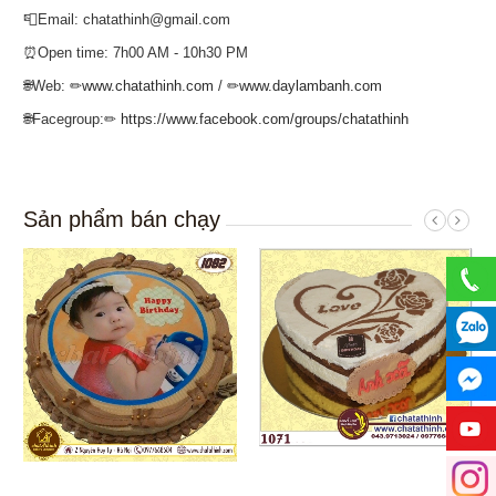
📮Email: chatathinh@gmail.com
⏰Open time: 7h00 AM - 10h30 PM
🌐Web: ✏
www.chatathinh.com
/ ✏
www.daylambanh.com
🌐Facegroup:✏
https://www.facebook.com/groups/chatathinh
Sản phẩm bán chạy