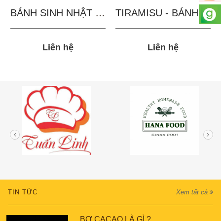
BÁNH SINH NHẬT IN...
TIRAMISU - BÁNH TẶNG...
Liên hệ
Liên hệ
TIN TỨC
Xem tất cả
BƠ CACAO LÀ GÌ ?