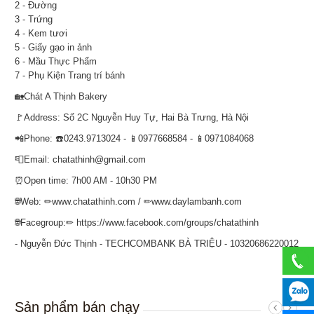
2 - Đường
3 - Trứng
4 - Kem tươi
5 - Giấy gạo in ảnh
6 - Mầu Thực Phẩm
7 - Phụ Kiện Trang trí bánh
🏡Chát A Thịnh Bakery
🚩Address: Số 2C Nguyễn Huy Tự, Hai Bà Trưng, Hà Nội
📲Phone: ☎️0243.9713024 - 📱0977668584 - 📱0971084068
📮Email: chatathinh@gmail.com
⏰Open time: 7h00 AM - 10h30 PM
🌐Web: ✏www.chatathinh.com / ✏www.daylambanh.com
🌐Facegroup:✏ https://www.facebook.com/groups/chatathinh
- Nguyễn Đức Thịnh - TECHCOMBANK BÀ TRIỆU - 10320686220012
Sản phẩm bán chạy