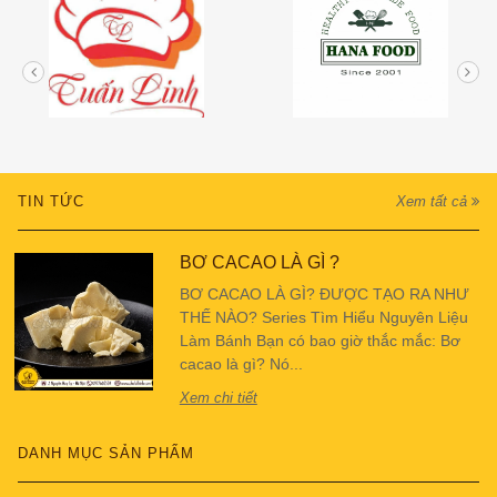
TIN TỨC
Xem tất cả
BƠ CACAO LÀ GÌ ?
BƠ CACAO LÀ GÌ? ĐƯỢC TẠO RA NHƯ
THẾ NÀO? Series Tìm Hiểu Nguyên Liệu
Làm Bánh Bạn có bao giờ thắc mắc: Bơ
cacao là gì? Nó...
Xem chi tiết
DANH MỤC SẢN PHẨM