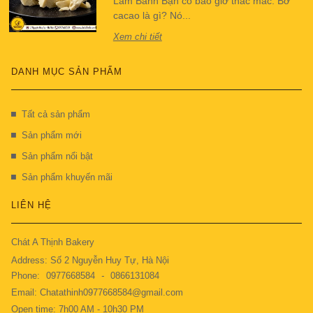
Làm Bánh Bạn có bao giờ thắc mắc: Bơ
cacao là gì? Nó...
Xem chi tiết
DANH MỤC SẢN PHẨM
Tất cả sản phẩm
Sản phẩm mới
Sản phẩm nổi bật
Sản phẩm khuyến mãi
LIÊN HỆ
Chát A Thịnh Bakery
Address: Số 2 Nguyễn Huy Tự, Hà Nội
Phone:
0977668584
-
0866131084
Email: Chatathinh0977668584@gmail.com
Open time: 7h00 AM - 10h30 PM