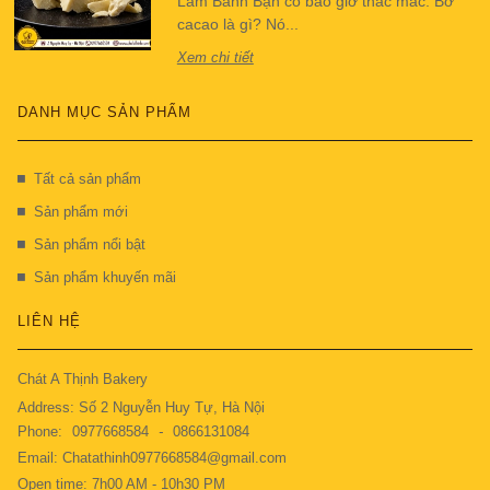
Làm Bánh Bạn có bao giờ thắc mắc: Bơ
cacao là gì? Nó...
Xem chi tiết
DANH MỤC SẢN PHẨM
Tất cả sản phẩm
Sản phẩm mới
Sản phẩm nổi bật
Sản phẩm khuyến mãi
LIÊN HỆ
Chát A Thịnh Bakery
Address: Số 2 Nguyễn Huy Tự, Hà Nội
Phone:
0977668584
-
0866131084
Email: Chatathinh0977668584@gmail.com
Open time: 7h00 AM - 10h30 PM