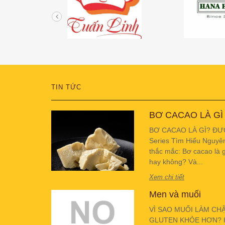
TIN TỨC
BƠ CACAO LÀ GÌ
BƠ CACAO LÀ GÌ? ĐƯ
Series Tìm Hiểu Nguyê
thắc mắc: Bơ cacao là g
hay không? Và...
Xem chi tiết
Men và muối
VÌ SAO MUỐI LÀM CH
GLUTEN KHỎE HƠN? Hiể