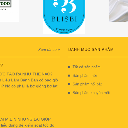
Xem tất cả
DANH MỤC SẢN PHẨM
 ?
Tất cả sản phẩm
ỢC TẠO RA NHƯ THẾ NÀO?
Sản phẩm mới
n Liệu Làm Bánh Bạn có bao giờ
Sản phẩm nổi bật
ì? Nó có phải là bơ giống bơ lạt
Sản phẩm khuyến mãi
ẬM M.E.N NHƯNG LẠI GIÚP
u đúng để kiểm soát tốc độ