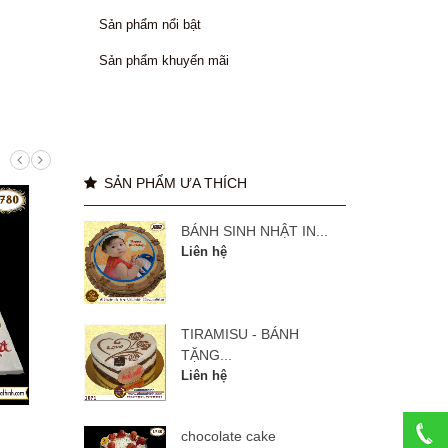
Sản phẩm nổi bật
Sản phẩm khuyến mãi
SẢN PHẨM ƯA THÍCH
BÁNH SINH NHẬT IN...
Liên hệ
TIRAMISU - BÁNH
TẶNG...
Liên hệ
manulife 27 năm
BÁNH
chocolate cake