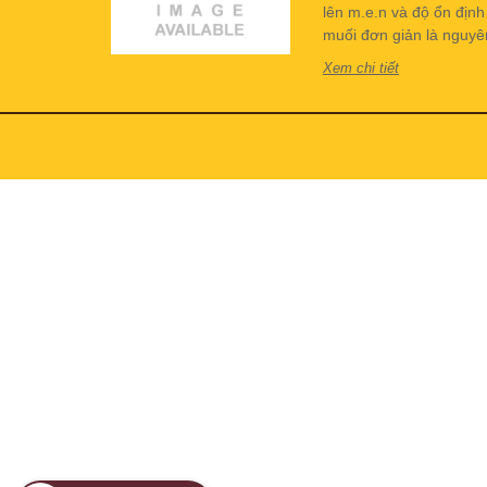
lên m.e.n và độ ổn địn
muối đơn giản là nguyên 
Xem chi tiết