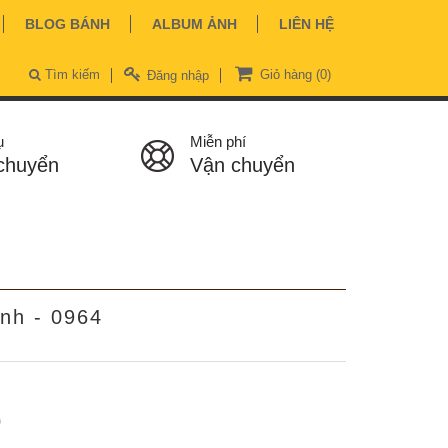
BLOG BÁNH
ALBUM ẢNH
LIÊN HỆ
Tìm kiếm
Giỏ hàng
(0)
Đăng nhập
ụ
Miễn phí
chuyển
Vận chuyển
ảnh - 0964
ệ