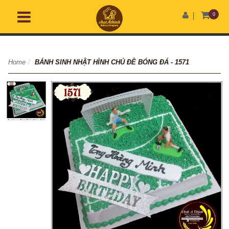
0
Home
/
BÁNH SINH NHẬT HÌNH CHỦ ĐỀ BÓNG ĐÁ - 1571