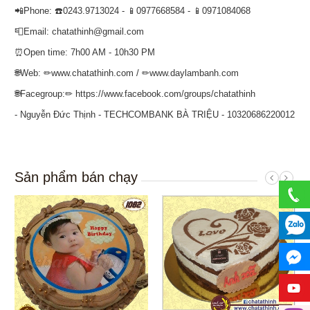
📲Phone: ☎️0243.9713024 - 📱0977668584 - 📱0971084068
📮Email: chatathinh@gmail.com
⏰Open time: 7h00 AM - 10h30 PM
🌐Web: ✏www.chatathinh.com / ✏www.daylambanh.com
🌐Facegroup:✏ https://www.facebook.com/groups/chatathinh
- Nguyễn Đức Thịnh - TECHCOMBANK BÀ TRIỆU - 10320686220012
Sản phẩm bán chạy