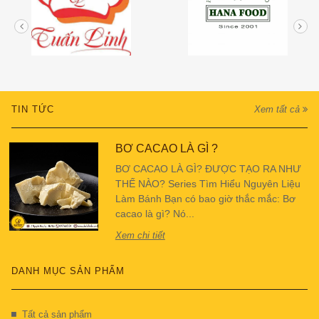
TIN TỨC
Xem tất cả
BƠ CACAO LÀ GÌ ?
BƠ CACAO LÀ GÌ? ĐƯỢC TẠO RA NHƯ
THẾ NÀO? Series Tìm Hiểu Nguyên Liệu
Làm Bánh Bạn có bao giờ thắc mắc: Bơ
cacao là gì? Nó...
Xem chi tiết
DANH MỤC SẢN PHẨM
Tất cả sản phẩm