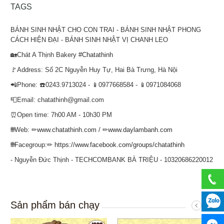
TAGS
BÁNH SINH NHẬT CHO CON TRAI - BÁNH SINH NHẬT PHONG
CÁCH HIỆN ĐẠI - BÁNH SINH NHẬT VỊ CHANH LEO
🏡Chát A Thịnh Bakery
#Chatathinh
🚩Address: Số 2C Nguyễn Huy Tự, Hai Bà Trưng, Hà Nội
📲Phone: ☎️0243.9713024 - 📱0977668584 - 📱0971084068
📮Email: chatathinh@gmail.com
⏰Open time: 7h00 AM - 10h30 PM
🌐Web: ✏
www.chatathinh.com
/ ✏
www.daylambanh.com
🌐Facegroup:✏
https://www.facebook.com/groups/chatathinh
- Nguyễn Đức Thịnh - TECHCOMBANK BÀ TRIỆU - 10320686220012
Sản phẩm bán chạy